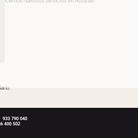
ofrecemos nuestros servicios en Asturias.
ario:
 ·
933 790 040
6 400 502