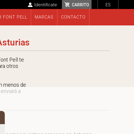
Identifícate
CARRITO
ES
B FONT PELL
MARCAS
CONTACTO
Asturias
ont Pell te
ara otros
en menos de
 enviará a