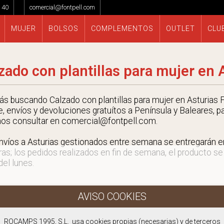
 40
comercial@fontpell.com
MUJER
BOLSOS
COMPLEMENTOS
OUTLET
CLU
zado con plantillas para mujer en 
tás buscando Calzado con plantillas para mujer en Asturias F
e, envíos y devoluciones gratuítos a Península y Baleares, p
nos consultar en comercial@fontpell.com.
nvíos a Asturias gestionados entre semana se entregarán 
ras; los pedidos realizados en fin de semana, el producto se
 del lunes.
ROCAMPS 1995, S.L. usa cookies propias (necesarias) y de terceros