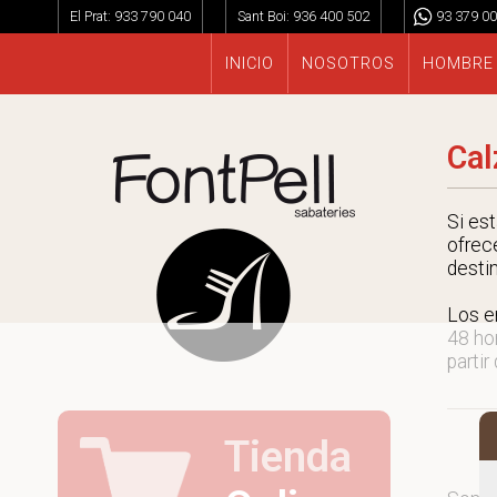
El Prat:
933 790 040
Sant Boi:
936 400 502
93 379 00
INICIO
NOSOTROS
HOMBRE
Cal
Si es
ofrec
desti
Los e
48 ho
partir
Tienda