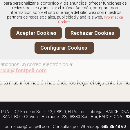
os
especialistas en Calzado con plantillas para mujer
, y 
para personalizar el contenido y los anuncios, ofrecer funciones de
redes sociales y analizar el tráfico. Además, compartimos
información sobre el uso que haga del sitio web con nuestros
partners de redes sociales, publicidad y análisis web,
Información
Cookies.
r más calzado con plantillas para mujer
Aceptar Cookies
Rechazar Cookies
ita más información llamándonos a los teléfonos:
Configurar Cookies
90 040
iándonos un correo electrónico a:
rcial@fontpell.com
icita más información haciéndonos llegar el siguiente formul
RAT · C/ Frederic Soler, 42, 08820, El Prat de Llobregat, BARCELONA
SANT BOI · C/ Vidal i Barraquer, 28, 08830 Sant Boi, BARCELONA ·
93
comercial@fontpell.com
· Consultas por Whatsapp:
685 36 48 60