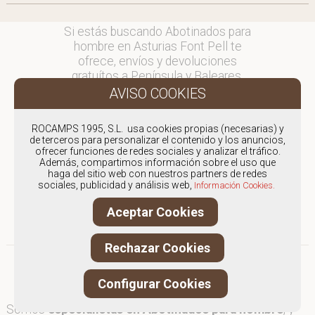
Si estás buscando Abotinados para
hombre en Asturias Font Pell te
ofrece, envíos y devoluciones
gratuítos a Península y Baleares,
para otros destinos consultar
en comercial@fontpell.com.
ROCAMPS 1995, S.L. usa cookies propias (necesarias) y
Los envíos a Asturias gestionados
de terceros para personalizar el contenido y los anuncios,
entre semana se entregarán en
ofrecer funciones de redes sociales y analizar el tráfico.
Además, compartimos información sobre el uso que
menos de 48 horas; los pedidos
haga del sitio web con nuestros partners de redes
realizados en fin de semana, el
sociales, publicidad y análisis web,
Información Cookies.
producto se enviará a partir del
lunes.
Aceptar Cookies
Rechazar Cookies
Configurar Cookies
Somos
especialistas en Abotinados para hombre
, y