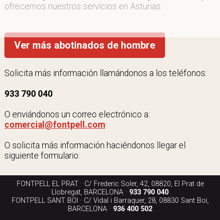
ofrecemos nuestros servicios en Asturias.
Ver más abotinados de hombre
Solicita más información llamándonos a los teléfonos:
933 790 040
O enviándonos un correo electrónico a:
comercial@fontpell.com
O solicita más información haciéndonos llegar el
siguiente formulario:
FONTPELL EL PRAT · C/ Frederic Soler, 42, 08820, El Prat de
Llobregat, BARCELONA ·
933 790 040
FONTPELL SANT BOI · C/ Vidal i Barraquer, 28, 08830 Sant Boi,
BARCELONA ·
936 400 502