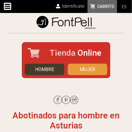
Identifícate
CARRITO
ES
Tienda
Online
HOMBRE
MUJER
Abotinados para hombre en
Asturias