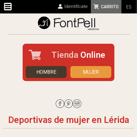
Identifícate
CARRITO
ES
Tienda
Online
HOMBRE
MUJER
Deportivas de mujer en Lérida