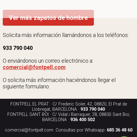
Ver más zapatos de hombre
Solicita más información llamándonos a los teléfonos:
933 790 040
O enviándonos un correo electrónico a:
comercial@fontpell.com
O solicita más información haciéndonos llegar el
siguiente formulario:
FONTPELL EL PRAT · C/ Frederic Soler, 42, 08820, El Prat de
Llobregat, BARCELONA ·
933 790 040
FONTPELL SANT BOI · C/ Vidal i Barraquer, 28, 08830 Sant Boi,
BARCELONA ·
936 400 502
comercial@fontpell.com
· Consultas por Whatsapp:
685 36 48 60