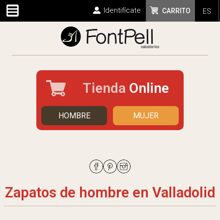
Identifícate
CARRITO
ES
Tienda
Online
HOMBRE
MUJER
Zapatos de hombre en Valladolid