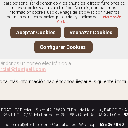
os
especialistas en Outlet de sandalias
, y ofrecemos nues
para personalizar el contenido y los anuncios, ofrecer funciones de
redes sociales y analizar el tráfico. Además, compartimos
información sobre el uso que haga del sitio web con nuestros
partners de redes sociales, publicidad y análisis web,
Información
Cookies.
 al outlet de sandalias
Aceptar Cookies
Rechazar Cookies
ita más información llamándonos a los teléfonos:
Configurar Cookies
90 040
iándonos un correo electrónico a:
rcial@fontpell.com
icita más información haciéndonos llegar el siguiente formul
RAT · C/ Frederic Soler, 42, 08820, El Prat de Llobregat, BARCELONA
SANT BOI · C/ Vidal i Barraquer, 28, 08830 Sant Boi, BARCELONA ·
93
comercial@fontpell.com
· Consultas por Whatsapp:
685 36 48 60