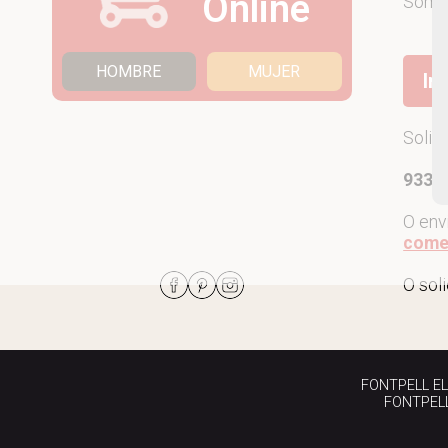
Online
Som
HOMBRE
MUJER
Ir
Solic
933 7
O env
come
O sol
FONTPELL EL P
FONTPELL 