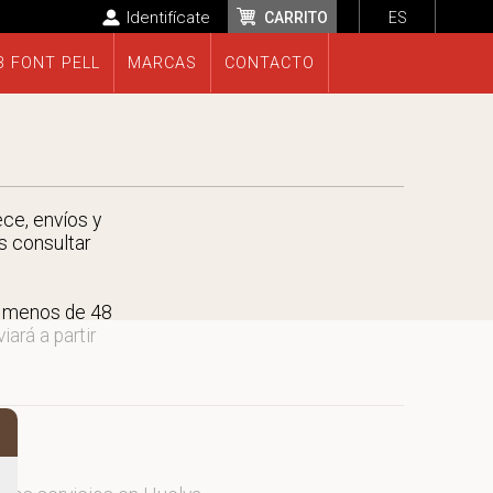
Identifícate
CARRITO
ES
B FONT PELL
MARCAS
CONTACTO
ece, envíos y
s consultar
n menos de 48
ará a partir