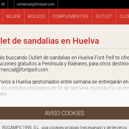
 40
comercial@fontpell.com
MUJER
BOLSOS
COMPLEMENTOS
OUTLET
CLU
let de sandalias en Huelva
tás buscando Outlet de sandalias en Huelva Font Pell te ofr
uciones gratuítos a Península y Baleares, para otros destino
mercial@fontpell.com.
nvíos a Huelva gestionados entre semana se entregarán e
 los pedidos realizados en fin de semana, el producto se envi
nes.
ROCAMPS 1995, S.L. usa cookies propias (necesarias) y de terceros