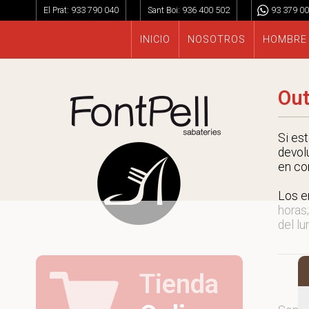
El Prat:
933 790 040
Sant Boi:
936 400 502
93 379 00
INICIO
NOSOTROS
HOMBRE
Out
Si es
devol
en co
Los e
horas;
del lu
Tienda