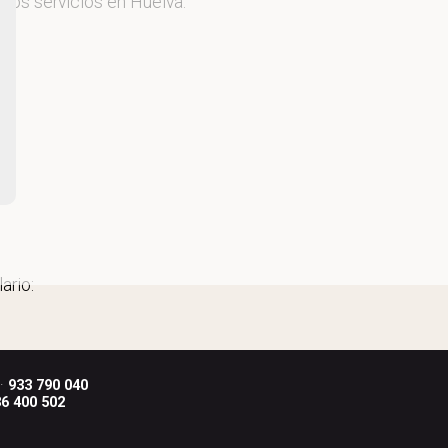
tros servicios en Huelva.
ario:
 ·
933 790 040
6 400 502