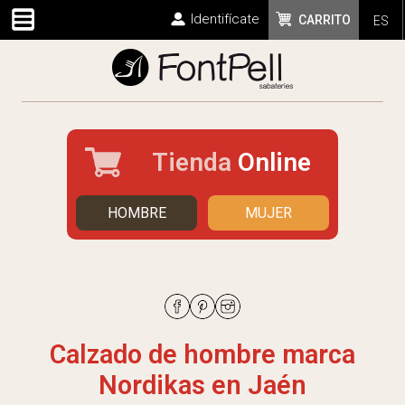
Identifícate
CARRITO
ES
Tienda
Online
HOMBRE
MUJER
Calzado de hombre marca
Nordikas en Jaén