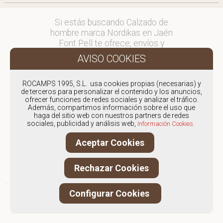
Si estás buscando Calzado de
hombre marca Nordikas en Jaén
Font Pell te ofrece, envíos y
devoluciones gratuítos a Península y
Baleares, para otros destinos
consultar
ROCAMPS 1995, S.L. usa cookies propias (necesarias) y
en comercial@fontpell.com.
de terceros para personalizar el contenido y los anuncios,
ofrecer funciones de redes sociales y analizar el tráfico.
Los envíos a Jaén gestionados
Además, compartimos información sobre el uso que
haga del sitio web con nuestros partners de redes
entre semana se entregarán en
sociales, publicidad y análisis web,
Información Cookies.
menos de 48 horas; los pedidos
realizados en fin de semana, el
Aceptar Cookies
producto se enviará a partir del
lunes.
Rechazar Cookies
Configurar Cookies