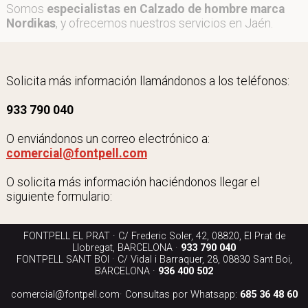
Somos
especialistas en Calzado de hombre marca
Nordikas
, y ofrecemos nuestros servicios en Jaén.
Solicita más información llamándonos a los teléfonos:
933 790 040
O enviándonos un correo electrónico a:
comercial@fontpell.com
O solicita más información haciéndonos llegar el
siguiente formulario:
FONTPELL EL PRAT · C/ Frederic Soler, 42, 08820, El Prat de
Llobregat, BARCELONA ·
933 790 040
FONTPELL SANT BOI · C/ Vidal i Barraquer, 28, 08830 Sant Boi,
BARCELONA ·
936 400 502
comercial@fontpell.com
· Consultas por Whatsapp:
685 36 48 60