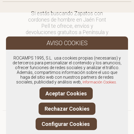
Si estás buscando Zapatos con
cordones de hombre en Jaén Font
Pell te ofrece, envíos y
devoluciones gratuítos a Península y
Baleares, para otros destinos
consultar
en comercial@fontpell.com.
ROCAMPS 1995, S.L. usa cookies propias (necesarias) y
de terceros para personalizar el contenido y los anuncios,
Los envíos a Jaén gestionados
ofrecer funciones de redes sociales y analizar el tráfico.
entre semana se entregarán en
Además, compartimos información sobre el uso que
menos de 48 horas; los pedidos
haga del sitio web con nuestros partners de redes
sociales, publicidad y análisis web,
realizados en fin de semana, el
Información Cookies.
producto se enviará a partir del
Aceptar Cookies
lunes.
Rechazar Cookies
Configurar Cookies