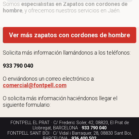
Somos
especialistas en Zapatos con cordones de
hombre
, y ofrecemos nuestros servicios en Jaén.
Ver más zapatos con cordones de hombre
Solicita más información llamándonos a los teléfonos:
933 790 040
O enviándonos un correo electrónico a:
comercial@fontpell.com
O solicita más información haciéndonos llegar el
siguiente formulario:
FONTPELL EL PRAT · C/ Frederic Soler, 42, 08820, El Prat de
Llobregat, BARCELONA ·
933 790 040
FONTPELL SANT BOI · C/ Vidal i Barraquer, 28, 08830 Sant Boi,
BARCELONA ·
936 400 502