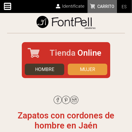
Identifícate
CARRITO
ES
Tienda
Online
HOMBRE
MUJER
Zapatos con cordones de
hombre en Jaén