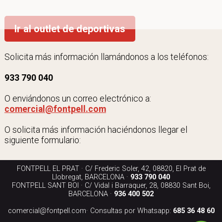
Ir al outlet de deportivas
Solicita más información llamándonos a los teléfonos:
933 790 040
O enviándonos un correo electrónico a:
comercial@fontpell.com
O solicita más información haciéndonos llegar el
siguiente formulario:
FONTPELL EL PRAT · C/ Frederic Soler, 42, 08820, El Prat de
Llobregat, BARCELONA ·
933 790 040
FONTPELL SANT BOI · C/ Vidal i Barraquer, 28, 08830 Sant Boi,
BARCELONA ·
936 400 502
comercial@fontpell.com
· Consultas por Whatsapp:
685 36 48 60