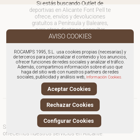
Si estás buscando Outlet de
deportivas en Alicante Font Pell te
ofrece, envíos y devoluciones
gratuítos a Península y Baleares,
para otros destinos consultar
en comercial@fontpell.com.
Los envíos a Alicante gestionados
ROCAMPS 1995, S.L. usa cookies propias (necesarias) y
entre semana se entregarán en
de terceros para personalizar el contenido y los anuncios,
ofrecer funciones de redes sociales y analizar el tráfico.
menos de 48 horas; los pedidos
Además, compartimos información sobre el uso que
realizados en fin de semana, el
haga del sitio web con nuestros partners de redes
producto se enviará a partir del
sociales, publicidad y análisis web,
Información Cookies.
lunes.
Aceptar Cookies
Rechazar Cookies
Configurar Cookies
Somos
especialistas en Outlet de deportivas
, y
ofrecemos nuestros servicios en Alicante.