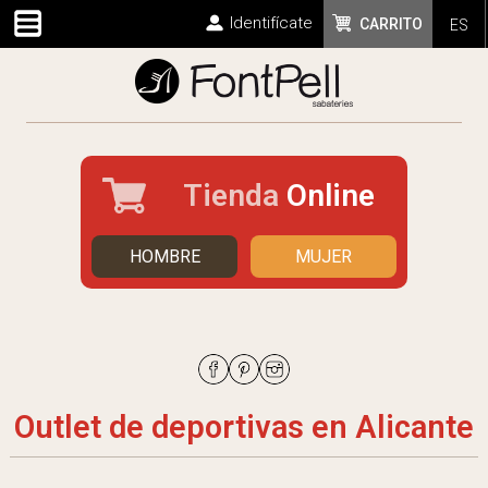
Identifícate
CARRITO
ES
Tienda
Online
HOMBRE
MUJER
Outlet de deportivas en Alicante