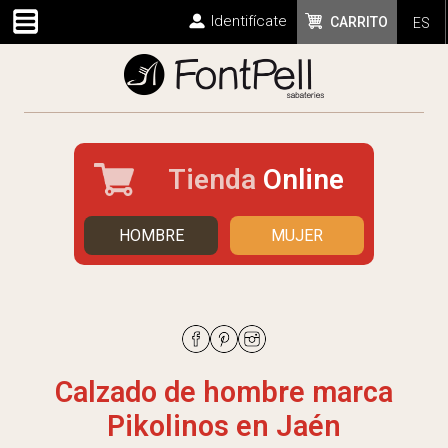
Identifícate
CARRITO
ES
Tienda
Online
HOMBRE
MUJER
Calzado de hombre marca
Pikolinos en Jaén