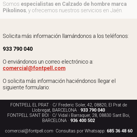
Somos
especialistas en Calzado de hombre marca
Pikolinos
, y ofrecemos nuestros servicios en Jaén.
Solicita más información llamándonos a los teléfonos:
933 790 040
O enviándonos un correo electrónico a:
comercial@fontpell.com
O solicita más información haciéndonos llegar el
siguiente formulario:
FONTPELL EL PRAT · C/ Frederic Soler, 42, 08820, El Prat de
Llobregat, BARCELONA ·
933 790 040
FONTPELL SANT BOI · C/ Vidal i Barraquer, 28, 08830 Sant Boi,
BARCELONA ·
936 400 502
comercial@fontpell.com
· Consultas por Whatsapp:
685 36 48 60