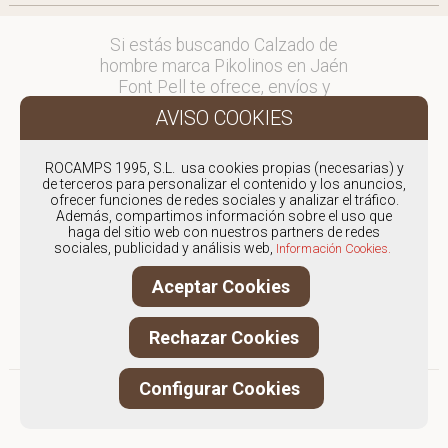
Si estás buscando Calzado de
hombre marca Pikolinos en Jaén
Font Pell te ofrece, envíos y
devoluciones gratuítos a Península y
Baleares, para otros destinos
consultar
ROCAMPS 1995, S.L. usa cookies propias (necesarias) y
en comercial@fontpell.com.
de terceros para personalizar el contenido y los anuncios,
ofrecer funciones de redes sociales y analizar el tráfico.
Los envíos a Jaén gestionados
Además, compartimos información sobre el uso que
haga del sitio web con nuestros partners de redes
entre semana se entregarán en
sociales, publicidad y análisis web,
Información Cookies.
menos de 48 horas; los pedidos
realizados en fin de semana, el
Aceptar Cookies
producto se enviará a partir del
lunes.
Rechazar Cookies
Configurar Cookies