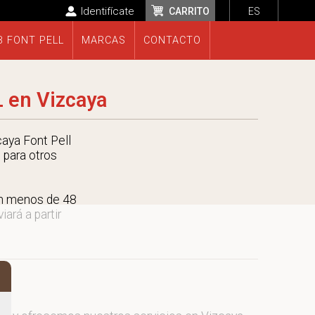
Identifícate
CARRITO
ES
B FONT PELL
MARCAS
CONTACTO
 en Vizcaya
aya Font Pell
 para otros
en menos de 48
ará a partir