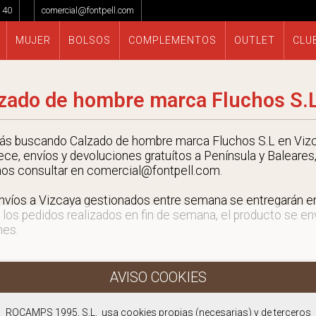
 40
comercial@fontpell.com
MUJER
BOLSOS
COMPLEMENTOS
OUTLET
CLU
zado de hombre marca Fluchos S.L
tás buscando Calzado de hombre marca Fluchos S.L en Vizc
ece, envíos y devoluciones gratuítos a Península y Baleares,
nos consultar en comercial@fontpell.com.
nvíos a Vizcaya gestionados entre semana se entregarán 
 los pedidos realizados en fin de semana, el producto se envi
nes.
ROCAMPS 1995, S.L. usa cookies propias (necesarias) y de terceros