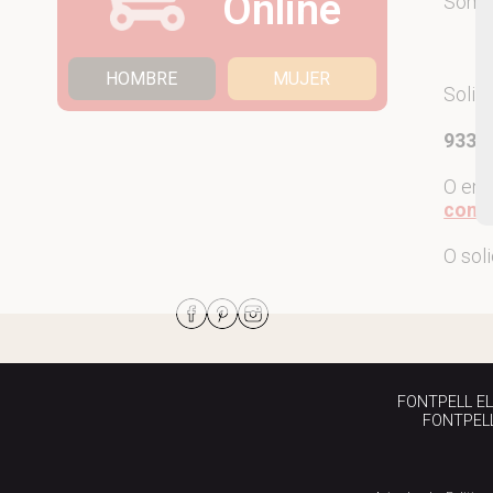
Online
Som
HOMBRE
MUJER
Solic
933 7
O env
come
O sol
FONTPELL EL P
FONTPELL 