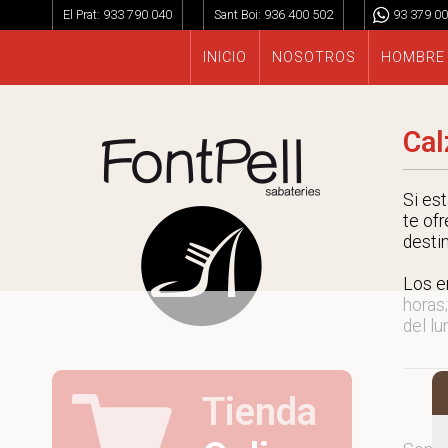
El Prat:
933 790 040
Sant Boi:
936 400 502
93 379 00
INICIO
NOSOTROS
HOMBRE
Cal
Si es
te ofr
desti
Los e
horas;
del lu
Tienda