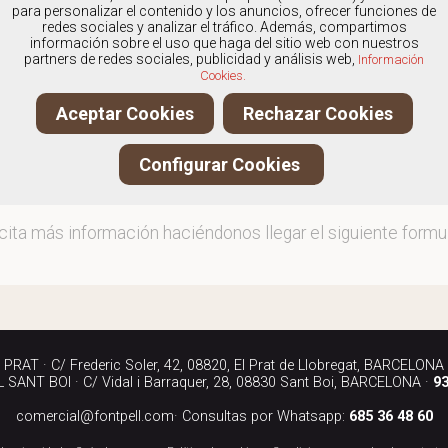
os
especialistas en Calzado de hombre marca Fluchos S
para personalizar el contenido y los anuncios, ofrecer funciones de
redes sociales y analizar el tráfico. Además, compartimos
información sobre el uso que haga del sitio web con nuestros
partners de redes sociales, publicidad y análisis web,
Información
Cookies.
ita más información llamándonos a los teléfonos:
Aceptar Cookies
Rechazar Cookies
90 040
Configurar Cookies
iándonos un correo electrónico a:
rcial@fontpell.com
icita más información haciéndonos llegar el siguiente formul
RAT · C/ Frederic Soler, 42, 08820, El Prat de Llobregat, BARCELONA
SANT BOI · C/ Vidal i Barraquer, 28, 08830 Sant Boi, BARCELONA ·
93
comercial@fontpell.com
· Consultas por Whatsapp:
685 36 48 60