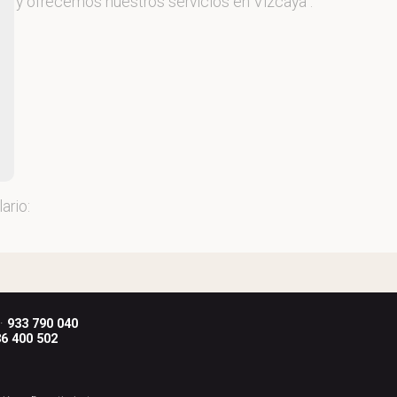
.L
, y ofrecemos nuestros servicios en Vizcaya .
ario:
 ·
933 790 040
6 400 502