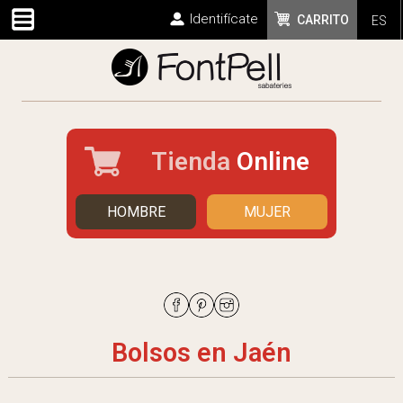
Identifícate
CARRITO
ES
Tienda
Online
HOMBRE
MUJER
Bolsos en Jaén