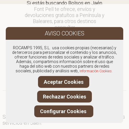
Si estás buscando Bolsos en Jaén
Font Pell te ofrece, envíos y
devoluciones gratuítos a Península y
Baleares, para otros destinos
consultar
en comercial@fontpell.com.
Los envíos a Jaén gestionados
ROCAMPS 1995, S.L. usa cookies propias (necesarias) y
entre semana se entregarán en
de terceros para personalizar el contenido y los anuncios,
ofrecer funciones de redes sociales y analizar el tráfico.
menos de 48 horas; los pedidos
Además, compartimos información sobre el uso que
realizados en fin de semana, el
haga del sitio web con nuestros partners de redes
producto se enviará a partir del
sociales, publicidad y análisis web,
Información Cookies.
lunes.
Aceptar Cookies
Rechazar Cookies
Configurar Cookies
Somos
especialistas en Bolsos
, y ofrecemos nuestros
servicios en Jaén.