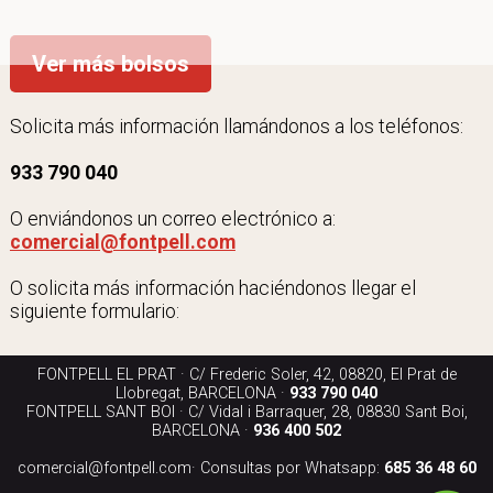
Ver más bolsos
Solicita más información llamándonos a los teléfonos:
933 790 040
O enviándonos un correo electrónico a:
comercial@fontpell.com
O solicita más información haciéndonos llegar el
siguiente formulario:
FONTPELL EL PRAT · C/ Frederic Soler, 42, 08820, El Prat de
Llobregat, BARCELONA ·
933 790 040
FONTPELL SANT BOI · C/ Vidal i Barraquer, 28, 08830 Sant Boi,
BARCELONA ·
936 400 502
comercial@fontpell.com
· Consultas por Whatsapp:
685 36 48 60