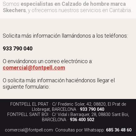
Somos
especialistas en Calzado de hombre marca
Skechers
, y ofrecemos nuestros servicios en Cantabria.
Solicita más información llamándonos a los teléfonos:
933 790 040
O enviándonos un correo electrónico a:
comercial@fontpell.com
O solicita más información haciéndonos llegar el
siguiente formulario:
FONTPELL EL PRAT · C/ Frederic Soler, 42, 08820, El Prat de
Llobregat, BARCELONA ·
933 790 040
FONTPELL SANT BOI · C/ Vidal i Barraquer, 28, 08830 Sant Boi,
BARCELONA ·
936 400 502
comercial@fontpell.com
· Consultas por Whatsapp:
685 36 48 60