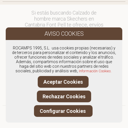
Si estás buscando Calzado de
hombre marca Skechers en
Cantabria Font Pell te ofrece, envíos
y devoluciones gratuítos a Península
y Baleares, para otros destinos
consultar
ROCAMPS 1995, S.L. usa cookies propias (necesarias) y
en comercial@fontpell.com.
de terceros para personalizar el contenido y los anuncios,
ofrecer funciones de redes sociales y analizar el tráfico.
Los envíos a Cantabria gestionados
Además, compartimos información sobre el uso que
haga del sitio web con nuestros partners de redes
entre semana se entregarán en
sociales, publicidad y análisis web,
Información Cookies.
menos de 48 horas; los pedidos
realizados en fin de semana, el
Aceptar Cookies
producto se enviará a partir del
lunes.
Rechazar Cookies
Configurar Cookies