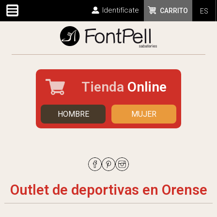
Identifícate
CARRITO
ES
Tienda
Online
HOMBRE
MUJER
Outlet de deportivas en Orense