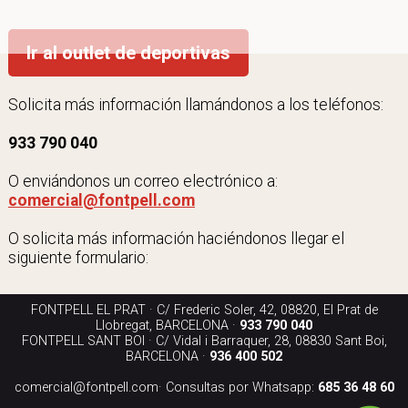
Ir al outlet de deportivas
Solicita más información llamándonos a los teléfonos:
933 790 040
O enviándonos un correo electrónico a:
comercial@fontpell.com
O solicita más información haciéndonos llegar el
siguiente formulario:
FONTPELL EL PRAT · C/ Frederic Soler, 42, 08820, El Prat de
Llobregat, BARCELONA ·
933 790 040
FONTPELL SANT BOI · C/ Vidal i Barraquer, 28, 08830 Sant Boi,
BARCELONA ·
936 400 502
comercial@fontpell.com
· Consultas por Whatsapp:
685 36 48 60