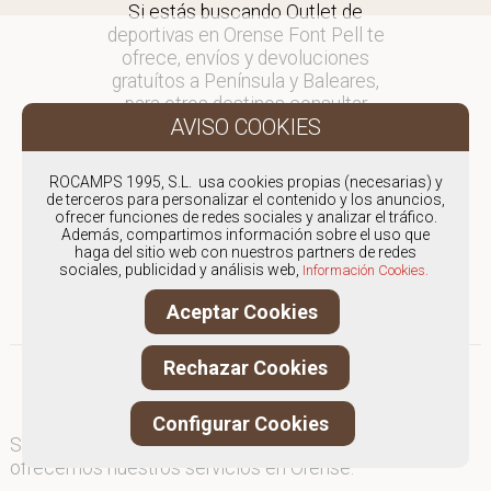
Si estás buscando Outlet de
deportivas en Orense Font Pell te
ofrece, envíos y devoluciones
gratuítos a Península y Baleares,
para otros destinos consultar
en comercial@fontpell.com.
Los envíos a Orense gestionados
ROCAMPS 1995, S.L. usa cookies propias (necesarias) y
entre semana se entregarán en
de terceros para personalizar el contenido y los anuncios,
ofrecer funciones de redes sociales y analizar el tráfico.
menos de 48 horas; los pedidos
Además, compartimos información sobre el uso que
realizados en fin de semana, el
haga del sitio web con nuestros partners de redes
producto se enviará a partir del
sociales, publicidad y análisis web,
Información Cookies.
lunes.
Aceptar Cookies
Rechazar Cookies
Configurar Cookies
Somos
especialistas en Outlet de deportivas
, y
ofrecemos nuestros servicios en Orense.