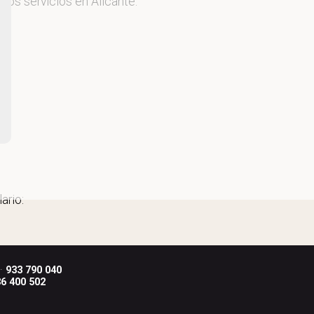
ros servicios en Alicante.
ario:
 ·
933 790 040
6 400 502