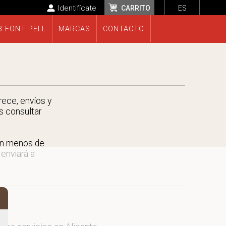
Identifícate
CARRITO
ES
B FONT PELL
MARCAS
CONTACTO
rece, envíos y
s consultar
en menos de
 enviará a