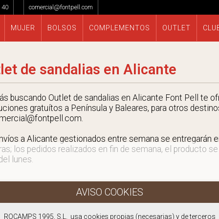
 40
comercial@fontpell.com
MUJER
BOLSOS
COMPLEMENTOS
OUTLET
CLU
let de sandalias en Alicante
tás buscando Outlet de sandalias en Alicante Font Pell te of
uciones gratuítos a Península y Baleares, para otros destino
mercial@fontpell.com.
nvíos a Alicante gestionados entre semana se entregarán 
ras; los pedidos realizados en fin de semana, el producto se
 del lunes.
ROCAMPS 1995, S.L. usa cookies propias (necesarias) y de terceros