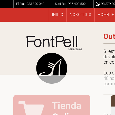
El Prat:
933 790 040
Sant Boi:
936 400 502
93 379 00
INICIO
NOSOTROS
HOMBRE
Out
Si es
devol
en co
Los e
48 ho
partir
Tienda