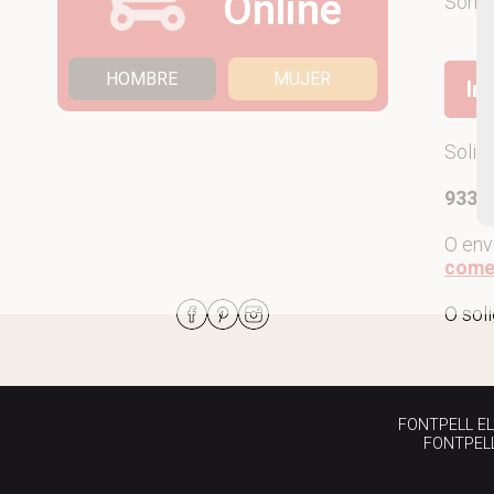
Online
Som
HOMBRE
MUJER
Ir
Solic
933 7
O env
come
O sol
FONTPELL EL P
FONTPELL 