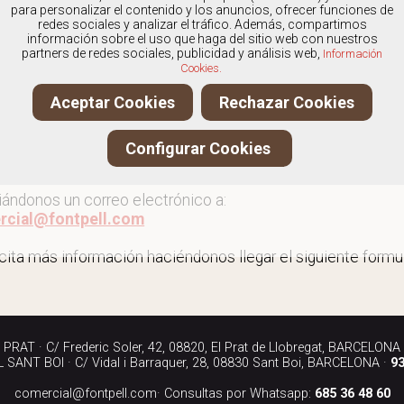
os
especialistas en Outlet de sandalias
, y ofrecemos nuest
para personalizar el contenido y los anuncios, ofrecer funciones de
redes sociales y analizar el tráfico. Además, compartimos
información sobre el uso que haga del sitio web con nuestros
partners de redes sociales, publicidad y análisis web,
Información
Cookies.
 al outlet de sandalias
Aceptar Cookies
Rechazar Cookies
ita más información llamándonos a los teléfonos:
Configurar Cookies
90 040
iándonos un correo electrónico a:
rcial@fontpell.com
icita más información haciéndonos llegar el siguiente formul
RAT · C/ Frederic Soler, 42, 08820, El Prat de Llobregat, BARCELONA
SANT BOI · C/ Vidal i Barraquer, 28, 08830 Sant Boi, BARCELONA ·
93
comercial@fontpell.com
· Consultas por Whatsapp:
685 36 48 60