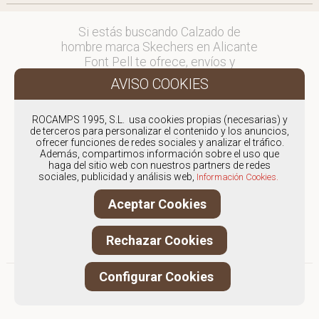
Si estás buscando Calzado de
hombre marca Skechers en Alicante
Font Pell te ofrece, envíos y
devoluciones gratuítos a Península y
Baleares, para otros destinos
consultar
ROCAMPS 1995, S.L. usa cookies propias (necesarias) y
en comercial@fontpell.com.
de terceros para personalizar el contenido y los anuncios,
ofrecer funciones de redes sociales y analizar el tráfico.
Los envíos a Alicante gestionados
Además, compartimos información sobre el uso que
haga del sitio web con nuestros partners de redes
entre semana se entregarán en
sociales, publicidad y análisis web,
Información Cookies.
menos de 48 horas; los pedidos
realizados en fin de semana, el
Aceptar Cookies
producto se enviará a partir del
lunes.
Rechazar Cookies
Configurar Cookies