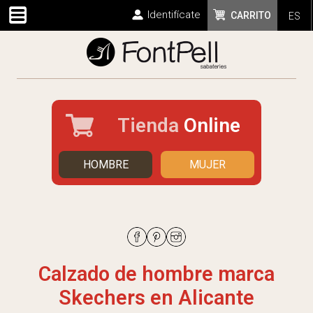
Identifícate
CARRITO
ES
Tienda
Online
HOMBRE
MUJER
Calzado de hombre marca
Skechers en Alicante