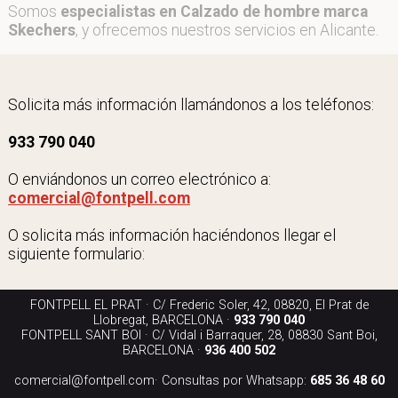
Somos
especialistas en Calzado de hombre marca
Skechers
, y ofrecemos nuestros servicios en Alicante.
Solicita más información llamándonos a los teléfonos:
933 790 040
O enviándonos un correo electrónico a:
comercial@fontpell.com
O solicita más información haciéndonos llegar el
siguiente formulario:
FONTPELL EL PRAT · C/ Frederic Soler, 42, 08820, El Prat de
Llobregat, BARCELONA ·
933 790 040
FONTPELL SANT BOI · C/ Vidal i Barraquer, 28, 08830 Sant Boi,
BARCELONA ·
936 400 502
comercial@fontpell.com
· Consultas por Whatsapp:
685 36 48 60