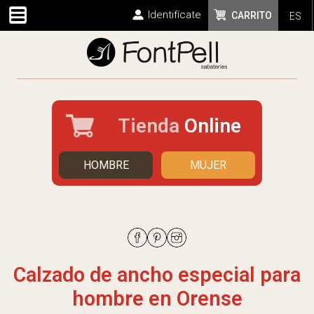
Identifícate
CARRITO
ES
Tienda
Online
HOMBRE
MUJER
Calzado de ancho especial para
hombre en Orense