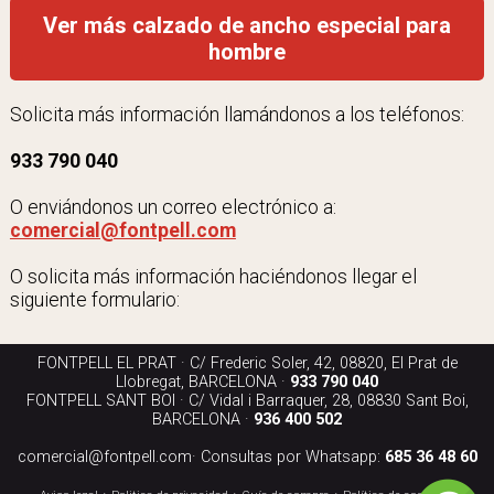
Ver más calzado de ancho especial para
hombre
Solicita más información llamándonos a los teléfonos:
933 790 040
O enviándonos un correo electrónico a:
comercial@fontpell.com
O solicita más información haciéndonos llegar el
siguiente formulario:
FONTPELL EL PRAT · C/ Frederic Soler, 42, 08820, El Prat de
Llobregat, BARCELONA ·
933 790 040
FONTPELL SANT BOI · C/ Vidal i Barraquer, 28, 08830 Sant Boi,
BARCELONA ·
936 400 502
comercial@fontpell.com
· Consultas por Whatsapp:
685 36 48 60