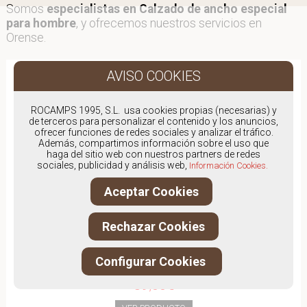
Somos
especialistas en Calzado de ancho especial
para hombre
, y ofrecemos nuestros servicios en
Orense.
ROCAMPS 1995, S.L. usa cookies propias (necesarias) y
de terceros para personalizar el contenido y los anuncios,
ofrecer funciones de redes sociales y analizar el tráfico.
Además, compartimos información sobre el uso que
haga del sitio web con nuestros partners de redes
sociales, publicidad y análisis web,
Información Cookies.
Aceptar Cookies
Rechazar Cookies
Configurar Cookies
PINOSOS 5975H
89,00€