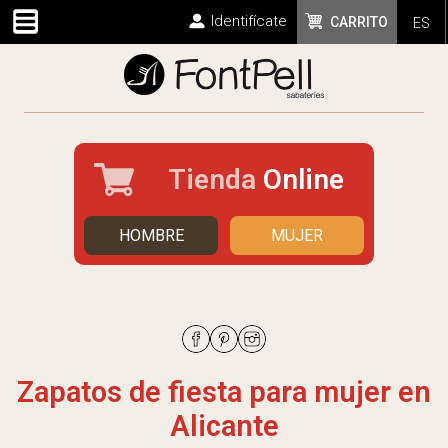
Identifícate
CARRITO
ES
Tienda
Online
HOMBRE
MUJER
Zapatos de fiesta para mujer en
Alicante