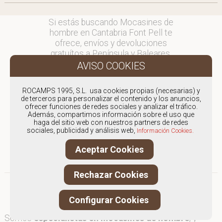
Si estás buscando Mocasines de
hombre en Cantabria Font Pell te
ofrece, envíos y devoluciones
gratuítos a Península y Baleares,
para otros destinos consultar
en comercial@fontpell.com.
ROCAMPS 1995, S.L. usa cookies propias (necesarias) y
Los envíos a Cantabria gestionados
de terceros para personalizar el contenido y los anuncios,
entre semana se entregarán en
ofrecer funciones de redes sociales y analizar el tráfico.
Además, compartimos información sobre el uso que
menos de 48 horas; los pedidos
haga del sitio web con nuestros partners de redes
realizados en fin de semana, el
sociales, publicidad y análisis web,
Información Cookies.
producto se enviará a partir del
lunes.
Aceptar Cookies
Rechazar Cookies
Configurar Cookies
Somos
especialistas en Mocasines de hombre
, y