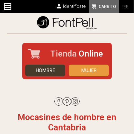
Identifícate
CARRITO
ES
Tienda
Online
HOMBRE
MUJER
Mocasines de hombre en
Cantabria