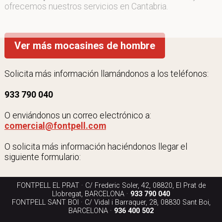
ofrecemos nuestros servicios en Cantabria.
Ver más mocasines de hombre
Solicita más información llamándonos a los teléfonos:
933 790 040
O enviándonos un correo electrónico a:
comercial@fontpell.com
O solicita más información haciéndonos llegar el
siguiente formulario:
FONTPELL EL PRAT · C/ Frederic Soler, 42, 08820, El Prat de
Llobregat, BARCELONA ·
933 790 040
FONTPELL SANT BOI · C/ Vidal i Barraquer, 28, 08830 Sant Boi,
BARCELONA ·
936 400 502