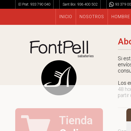
El Prat:
933 790 040
Sant Boi:
936 400 502
93 379 00
INICIO
NOSOTROS
HOMBRE
Abo
Si es
envío
consu
Los e
48 ho
partir
Tienda