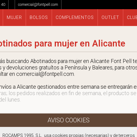
 40
comercial@fontpell.com
MUJER
BOLSOS
COMPLEMENTOS
OUTLET
CLU
tinados para mujer en Alicante
tás buscando Abotinados para mujer en Alicante Font Pell te
s y devoluciones gratuítos a Península y Baleares, para otro
ltar en comercial@fontpell.com.
nvíos a Alicante gestionados entre semana se entregarán 
ras; los pedidos realizados en fin de semana, el producto se
 del lunes.
ROCAMPS 1995, S.L. usa cookies propias (necesarias) y de terceros