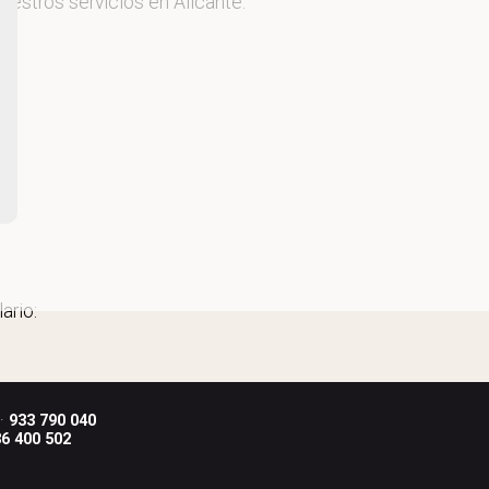
uestros servicios en Alicante.
ario:
 ·
933 790 040
6 400 502