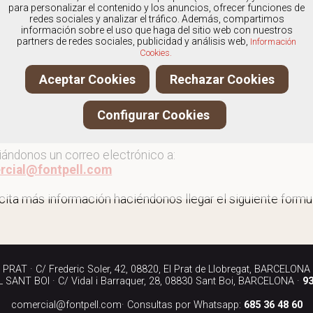
os
especialistas en Abotinados para mujer
, y ofrecemos n
para personalizar el contenido y los anuncios, ofrecer funciones de
redes sociales y analizar el tráfico. Además, compartimos
información sobre el uso que haga del sitio web con nuestros
partners de redes sociales, publicidad y análisis web,
Información
Cookies.
r más abotinados para mujer
Aceptar Cookies
Rechazar Cookies
ita más información llamándonos a los teléfonos:
Configurar Cookies
90 040
iándonos un correo electrónico a:
rcial@fontpell.com
icita más información haciéndonos llegar el siguiente formul
RAT · C/ Frederic Soler, 42, 08820, El Prat de Llobregat, BARCELONA
SANT BOI · C/ Vidal i Barraquer, 28, 08830 Sant Boi, BARCELONA ·
93
comercial@fontpell.com
· Consultas por Whatsapp:
685 36 48 60