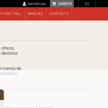
Identifícate
CARRITO
ES
B FONT PELL
MARCAS
CONTACTO
 ofrece,
s destinos
en menos de
 enviará a