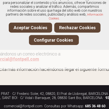
os
especialistas en Outlet de botas
, y ofrecemos nuestros
para personalizar el contenido y los anuncios, ofrecer funciones de
redes sociales y analizar el tráfico. Además, compartimos
información sobre el uso que haga del sitio web con nuestros
partners de redes sociales, publicidad y análisis web,
Información
Cookies.
 al outlet de botas
Aceptar Cookies
Rechazar Cookies
ita más información llamándonos a los teléfonos:
Configurar Cookies
90 040
iándonos un correo electrónico a:
rcial@fontpell.com
icita más información haciéndonos llegar el siguiente formul
RAT · C/ Frederic Soler, 42, 08820, El Prat de Llobregat, BARCELONA
SANT BOI · C/ Vidal i Barraquer, 28, 08830 Sant Boi, BARCELONA ·
93
comercial@fontpell.com
· Consultas por Whatsapp:
685 36 48 60