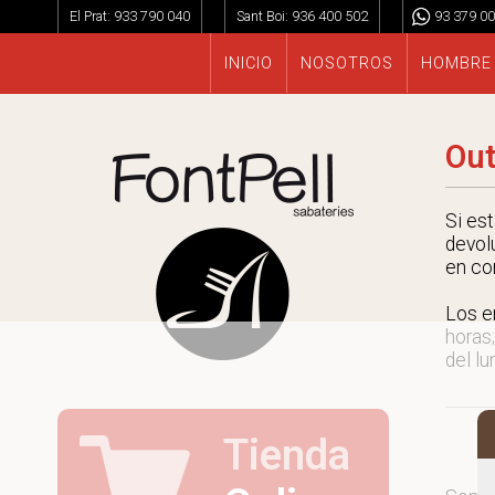
El Prat:
933 790 040
Sant Boi:
936 400 502
93 379 00
INICIO
NOSOTROS
HOMBRE
Out
Si es
devol
en co
Los e
horas;
del lu
Tienda