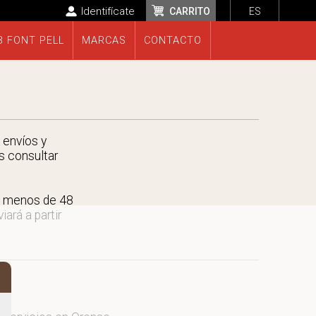
Identifícate
CARRITO
ES
B FONT PELL
MARCAS
CONTACTO
 envíos y
s consultar
n menos de 48
ará a partir