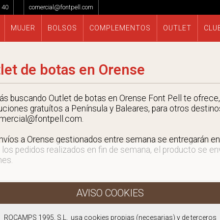
 40
comercial@fontpell.com
MUJER
BOLSOS
COMPLEMENTOS
OUTLET
CLU
let de botas en Orense
tás buscando Outlet de botas en Orense Font Pell te ofrece,
uciones gratuítos a Península y Baleares, para otros destino
mercial@fontpell.com.
nvíos a Orense gestionados entre semana se entregarán e
 los pedidos realizados en fin de semana, el producto se envi
nes.
ROCAMPS 1995, S.L. usa cookies propias (necesarias) y de terceros