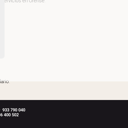
 servicios en Orense.
ario:
 ·
933 790 040
6 400 502