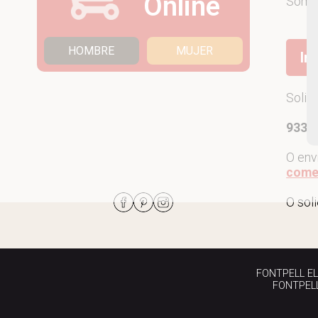
Online
Som
HOMBRE
MUJER
Ir
Solic
933 7
O env
come
O sol
FONTPELL EL P
FONTPELL 