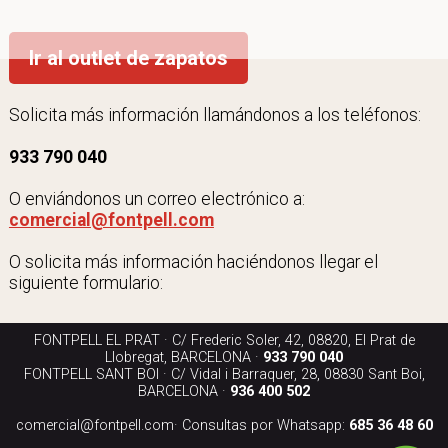
Ir al outlet de zapatos
Solicita más información llamándonos a los teléfonos:
933 790 040
O enviándonos un correo electrónico a:
comercial@fontpell.com
O solicita más información haciéndonos llegar el
siguiente formulario:
FONTPELL EL PRAT · C/ Frederic Soler, 42, 08820, El Prat de
Llobregat, BARCELONA ·
933 790 040
FONTPELL SANT BOI · C/ Vidal i Barraquer, 28, 08830 Sant Boi,
BARCELONA ·
936 400 502
comercial@fontpell.com
· Consultas por Whatsapp:
685 36 48 60