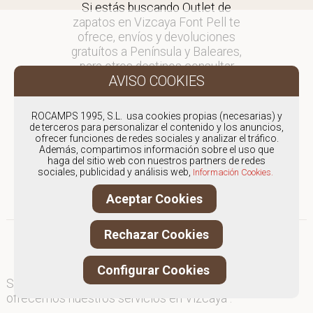
Si estás buscando Outlet de
zapatos en Vizcaya Font Pell te
ofrece, envíos y devoluciones
gratuítos a Península y Baleares,
para otros destinos consultar
en comercial@fontpell.com.
Los envíos a Vizcaya gestionados
ROCAMPS 1995, S.L. usa cookies propias (necesarias) y
entre semana se entregarán en
de terceros para personalizar el contenido y los anuncios,
ofrecer funciones de redes sociales y analizar el tráfico.
menos de 48 horas; los pedidos
Además, compartimos información sobre el uso que
realizados en fin de semana, el
haga del sitio web con nuestros partners de redes
producto se enviará a partir del
sociales, publicidad y análisis web,
Información Cookies.
lunes.
Aceptar Cookies
Rechazar Cookies
Configurar Cookies
Somos
especialistas en Outlet de zapatos
, y
ofrecemos nuestros servicios en Vizcaya .