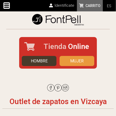
Identifícate
CARRITO
ES
Tienda
Online
HOMBRE
MUJER
Outlet de zapatos en Vizcaya