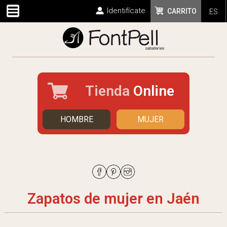
Identifícate
CARRITO
ES
Tienda
Online
HOMBRE
MUJER
Zapatos de mujer en Jaén