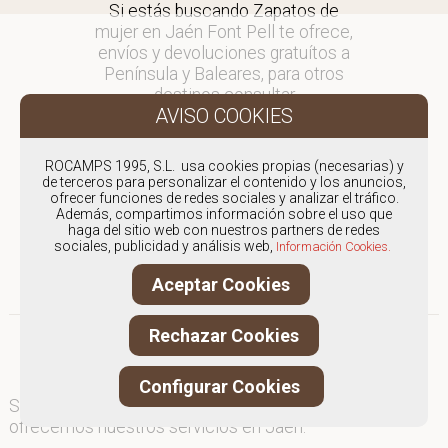
Si estás buscando Zapatos de
mujer en Jaén Font Pell te ofrece,
envíos y devoluciones gratuítos a
Península y Baleares, para otros
destinos consultar
en comercial@fontpell.com.
Los envíos a Jaén gestionados
ROCAMPS 1995, S.L. usa cookies propias (necesarias) y
entre semana se entregarán en
de terceros para personalizar el contenido y los anuncios,
ofrecer funciones de redes sociales y analizar el tráfico.
menos de 48 horas; los pedidos
Además, compartimos información sobre el uso que
realizados en fin de semana, el
haga del sitio web con nuestros partners de redes
producto se enviará a partir del
sociales, publicidad y análisis web,
Información Cookies.
lunes.
Aceptar Cookies
Rechazar Cookies
Configurar Cookies
Somos
especialistas en Zapatos de mujer
, y
ofrecemos nuestros servicios en Jaén.