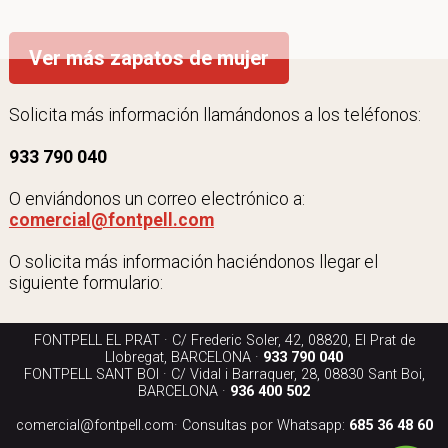
Ver más zapatos de mujer
Solicita más información llamándonos a los teléfonos:
933 790 040
O enviándonos un correo electrónico a:
comercial@fontpell.com
O solicita más información haciéndonos llegar el
siguiente formulario:
FONTPELL EL PRAT · C/ Frederic Soler, 42, 08820, El Prat de
Llobregat, BARCELONA ·
933 790 040
FONTPELL SANT BOI · C/ Vidal i Barraquer, 28, 08830 Sant Boi,
BARCELONA ·
936 400 502
comercial@fontpell.com
· Consultas por Whatsapp:
685 36 48 60