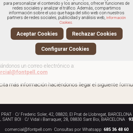
os
especialistas en Sandalias de mujer
, y ofrecemos nuest
para personalizar el contenido y los anuncios, ofrecer funciones de
redes sociales y analizar el tráfico. Además, compartimos
información sobre el uso que haga del sitio web con nuestros
partners de redes sociales, publicidad y análisis web,
Información
Cookies.
r más sandalias de mujer
Aceptar Cookies
Rechazar Cookies
ita más información llamándonos a los teléfonos:
Configurar Cookies
90 040
iándonos un correo electrónico a:
rcial@fontpell.com
icita más información haciéndonos llegar el siguiente formul
RAT · C/ Frederic Soler, 42, 08820, El Prat de Llobregat, BARCELONA
SANT BOI · C/ Vidal i Barraquer, 28, 08830 Sant Boi, BARCELONA ·
93
comercial@fontpell.com
· Consultas por Whatsapp:
685 36 48 60