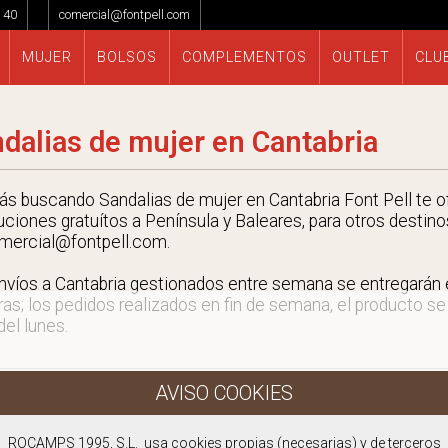
 40
comercial@fontpell.com
MUJER
BOLSOS
COMPLEMENTOS
OUTLET
CLU
dalias de mujer en Cantabria
tás buscando Sandalias de mujer en Cantabria Font Pell te o
uciones gratuítos a Península y Baleares, para otros destino
mercial@fontpell.com.
nvíos a Cantabria gestionados entre semana se entregarán
ras; los pedidos realizados en fin de semana, el producto se
 del lunes.
ROCAMPS 1995, S.L. usa cookies propias (necesarias) y de terceros