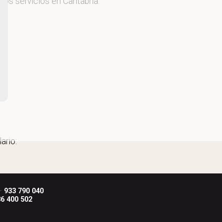
ros servicios en Cantabria.
ario:
 ·
933 790 040
6 400 502