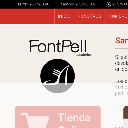
El Prat:
933 790 040
Sant Boi:
936 400 502
93 379 00
INICIO
NOSOTROS
HOMBRE
San
Si es
devol
en co
Los e
48 ho
partir
Tienda