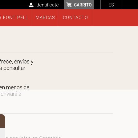
Identifícate
CARRITO
ES
B FONT PELL
MARCAS
CONTACTO
frece, envíos y
s consultar
 en menos de
 enviará a