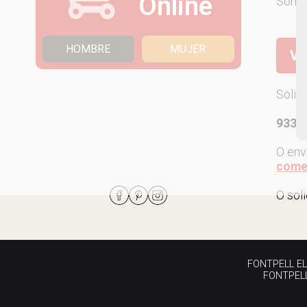
Online
Som
HOMBRE
MUJER
Ve
Solic
933 7
O env
come
O sol
FONTPELL EL P
FONTPELL 