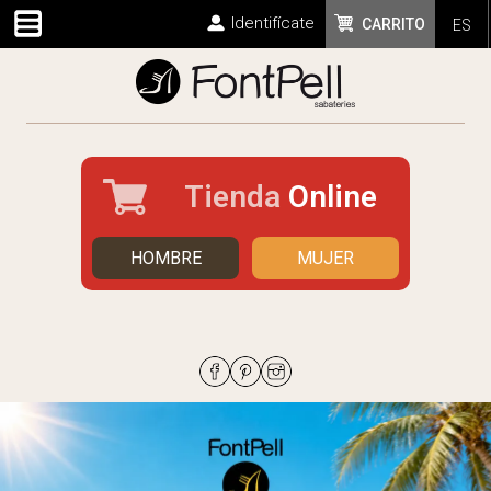
Identifícate
CARRITO
ES
Tienda
Online
HOMBRE
MUJER