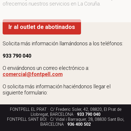
ofrecemos nuestros servicios en La Coruña.
Ir al outlet de abotinados
Solicita más información llamándonos a los teléfonos:
933 790 040
O enviándonos un correo electrónico a:
comercial@fontpell.com
O solicita más información haciéndonos llegar el
siguiente formulario:
FONTPELL EL PRAT · C/ Frederic Soler, 42, 08820, El Prat de
Llobregat, BARCELONA ·
933 790 040
FONTPELL SANT BOI · C/ Vidal i Barraquer, 28, 08830 Sant Boi,
BARCELONA ·
936 400 502