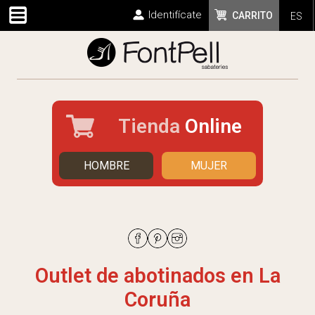
Identifícate
CARRITO
ES
Tienda
Online
HOMBRE
MUJER
Outlet de abotinados en La
Coruña