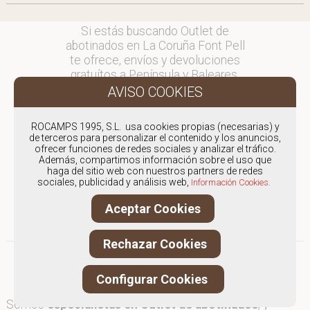
Si estás buscando Outlet de
abotinados en La Coruña Font Pell
te ofrece, envíos y devoluciones
gratuítos a Península y Baleares,
para otros destinos consultar
en comercial@fontpell.com.
ROCAMPS 1995, S.L. usa cookies propias (necesarias) y
Los envíos a La Coruña gestionados
de terceros para personalizar el contenido y los anuncios,
entre semana se entregarán en
ofrecer funciones de redes sociales y analizar el tráfico.
Además, compartimos información sobre el uso que
menos de 48 horas; los pedidos
haga del sitio web con nuestros partners de redes
realizados en fin de semana, el
sociales, publicidad y análisis web,
Información Cookies.
producto se enviará a partir del
lunes.
Aceptar Cookies
Rechazar Cookies
Configurar Cookies
Somos
especialistas en Outlet de abotinados
, y