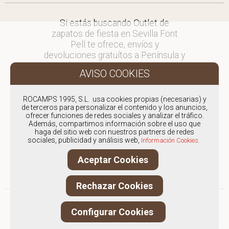
Si estás buscando Outlet de
zapatos de fiesta en Sevilla Font
Pell te ofrece, envíos y
devoluciones gratuítos a Península y
Baleares, para otros destinos
consultar
en comercial@fontpell.com.
ROCAMPS 1995, S.L. usa cookies propias (necesarias) y
de terceros para personalizar el contenido y los anuncios,
Los envíos a Sevilla gestionados
ofrecer funciones de redes sociales y analizar el tráfico.
entre semana se entregarán en
Además, compartimos información sobre el uso que
menos de 48 horas; los pedidos
haga del sitio web con nuestros partners de redes
sociales, publicidad y análisis web,
realizados en fin de semana, el
Información Cookies.
producto se enviará a partir del
Aceptar Cookies
lunes.
Rechazar Cookies
Configurar Cookies