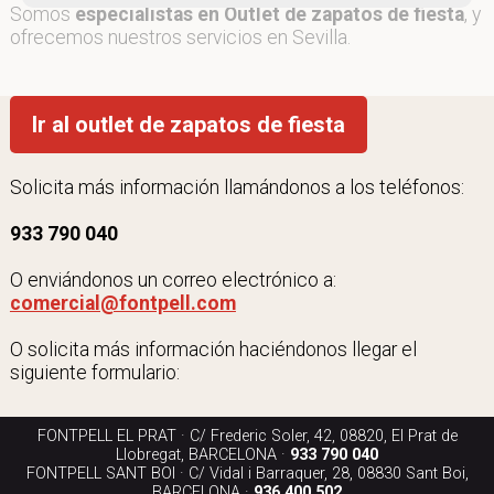
Somos
especialistas en Outlet de zapatos de fiesta
, y
ofrecemos nuestros servicios en Sevilla.
Ir al outlet de zapatos de fiesta
Solicita más información llamándonos a los teléfonos:
933 790 040
O enviándonos un correo electrónico a:
comercial@fontpell.com
O solicita más información haciéndonos llegar el
siguiente formulario:
FONTPELL EL PRAT · C/ Frederic Soler, 42, 08820, El Prat de
Llobregat, BARCELONA ·
933 790 040
FONTPELL SANT BOI · C/ Vidal i Barraquer, 28, 08830 Sant Boi,
BARCELONA ·
936 400 502