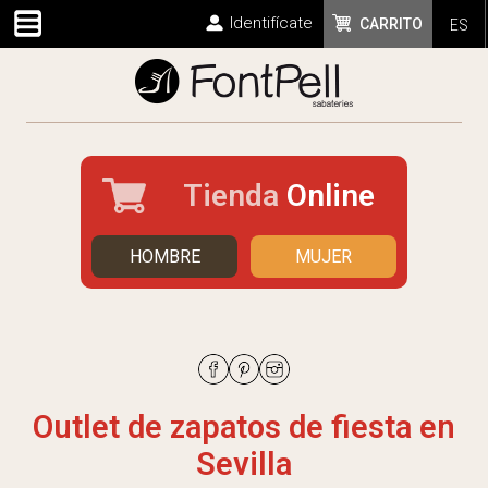
Identifícate
CARRITO
ES
Tienda
Online
HOMBRE
MUJER
Outlet de zapatos de fiesta en
Sevilla