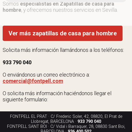
Somos
especialistas en Zapatillas de casa para
hombre
, y ofrecemos nuestros servicios en Sevilla.
Ver más zapatillas de casa para hombre
Solicita más información llamándonos a los teléfonos:
933 790 040
O enviándonos un correo electrónico a:
comercial@fontpell.com
O solicita más información haciéndonos llegar el
siguiente formulario:
FONTPELL EL PRAT · C/ Frederic Soler, 42, 08820, El Prat de
Llobregat, BARCELONA ·
933 790 040
FONTPELL SANT BOI · C/ Vidal i Barraquer, 28, 08830 Sant Boi,
BARCELONA ·
936 400 502