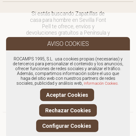
Si estás buscando Zapatillas de
casa para hombre en Sevilla Font
Pell te ofrece, envíos y
devoluciones gratuítos a Península y
Baleares, para otros destinos
consultar
en comercial@fontpell.com.
ROCAMPS 1995, S.L. usa cookies propias (necesarias) y
de terceros para personalizar el contenido y los anuncios,
Los envíos a Sevilla gestionados
ofrecer funciones de redes sociales y analizar el tráfico.
entre semana se entregarán en
Además, compartimos información sobre el uso que
menos de 48 horas; los pedidos
haga del sitio web con nuestros partners de redes
sociales, publicidad y análisis web,
realizados en fin de semana, el
Información Cookies.
producto se enviará a partir del
Aceptar Cookies
lunes.
Rechazar Cookies
Configurar Cookies