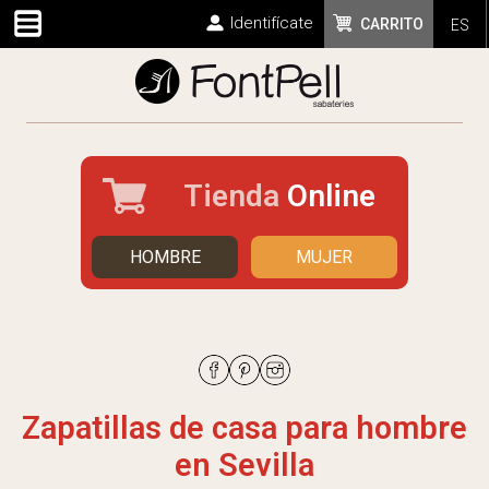
Identifícate
CARRITO
ES
Tienda
Online
HOMBRE
MUJER
Zapatillas de casa para hombre
en Sevilla