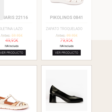
AMARIS 22116
PIKOLINOS 0841
LETINA LAZO
ZAPATO TROQUELADO
Antes:
59.95€
Antes:
99.95€
49,95€
79,95€
IVA Incluido
IVA Incluido
VER PRODUCTO
VER PRODUCTO