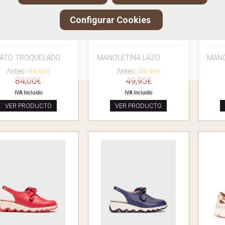
Configurar Cookies
IKOLINOS 0841
TAMARIS 22116
T
ATO TROQUELADO
MANOLETINA LAZO
MANO
Antes:
99.95€
Antes:
59.95€
84,00€
49,95€
IVA Incluido
IVA Incluido
VER PRODUCTO
VER PRODUCTO