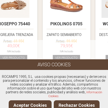
IOSEPPO 75440
PIKOLINOS 0705
WO
GREJERA TRENZADA
ZAPATO SEMIABIERTO
DEST
Antes:
69.95€
Antes:
99.95€
49,00€
79,95€
IVA Incluido
IVA Incluido
VER PRODUCTO
VER PRODUCTO
ROCAMPS 1995, S.L. usa cookies propias (necesarias) y de terceros
para personalizar el contenido y los anuncios, ofrecer funciones de
redes sociales y analizar el tráfico. Además, compartimos
información sobre el uso que haga del sitio web con nuestros
partners de redes sociales, publicidad y análisis web,
Información
Cookies.
Aceptar Cookies
Rechazar Cookies