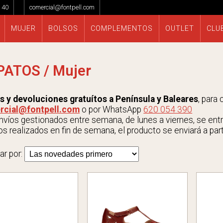
 40
comercial@fontpell.com
MUJER
BOLSOS
COMPLEMENTOS
OUTLET
CLU
PATOS / Mujer
s y devoluciones gratuítos a Península y Baleares
, para
rcial@fontpell.com
o por WhatsApp
620 054 390
víos gestionados entre semana, de lunes a viernes, se entrega
s realizados en fin de semana, el producto se enviará a parti
ar por: