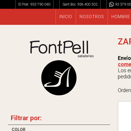
El Prat:
933 790 040
Sant Boi:
936 400 502
93 379 00
INICIO
NOSOTROS
HOMBRE
ZA
Envío
come
Los en
pedido
Orden
Filtrar por:
COLOR