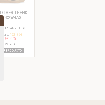
OTHER TREND
A032W4A3
A URBANA LOGO
Antes:
129.95€
59,00€
IVA Incluido
VER PRODUCTO