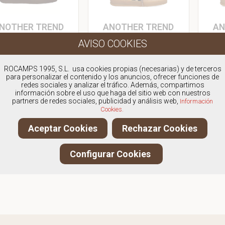
NOTHER TREND
ANOTHER TREND
AN
A0328103
A0328208
BA URBANA LOGO
BAMBA URBANA LOGO
BAMB
ROCAMPS 1995, S.L. usa cookies propias (necesarias) y de terceros
Antes:
119.95€
Antes:
129.95€
para personalizar el contenido y los anuncios, ofrecer funciones de
59,00€
59,00€
redes sociales y analizar el tráfico. Además, compartimos
información sobre el uso que haga del sitio web con nuestros
IVA Incluido
IVA Incluido
partners de redes sociales, publicidad y análisis web,
Información
VER PRODUCTO
VER PRODUCTO
Cookies.
Aceptar Cookies
Rechazar Cookies
Configurar Cookies