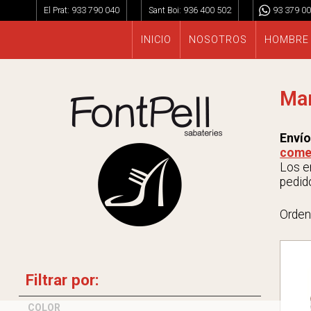
El Prat:
933 790 040
Sant Boi:
936 400 502
93 379 00
INICIO
NOSOTROS
HOMBRE
Ma
Envío
come
Los en
pedido
Orden
Filtrar por:
COLOR