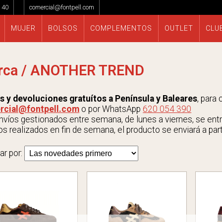
 40
comercial@fontpell.com
MUJER
BOLSOS
COMPLEMENTOS
OUTLET
CLU
rca / ANOTHER TREND
s y devoluciones gratuítos a Península y Baleares
, para
rcial@fontpell.com
o por WhatsApp
620 054 390
víos gestionados entre semana, de lunes a viernes, se entrega
s realizados en fin de semana, el producto se enviará a parti
ar por: