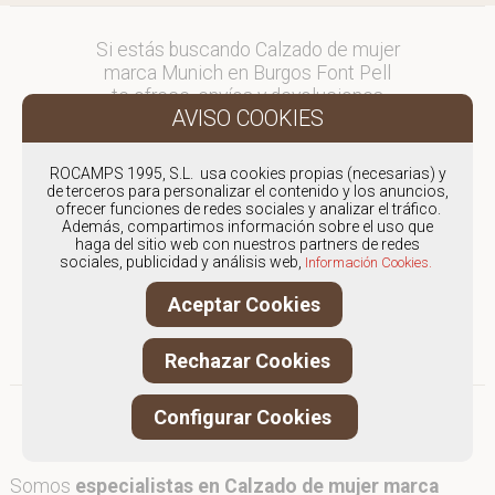
Si estás buscando Calzado de mujer
marca Munich en Burgos Font Pell
te ofrece, envíos y devoluciones
gratuítos a Península y Baleares,
para otros destinos consultar
en comercial@fontpell.com.
ROCAMPS 1995, S.L. usa cookies propias (necesarias) y
de terceros para personalizar el contenido y los anuncios,
ofrecer funciones de redes sociales y analizar el tráfico.
Los envíos a Burgos gestionados
Además, compartimos información sobre el uso que
entre semana se entregarán en
haga del sitio web con nuestros partners de redes
menos de 48 horas; los pedidos
sociales, publicidad y análisis web,
Información Cookies.
realizados en fin de semana, el
Aceptar Cookies
producto se enviará a partir del
lunes.
Rechazar Cookies
Configurar Cookies
Somos
especialistas en Calzado de mujer marca