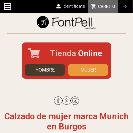
Identifícate
CARRITO
ES
Tienda
Online
HOMBRE
MUJER
Calzado de mujer marca Munich
en Burgos