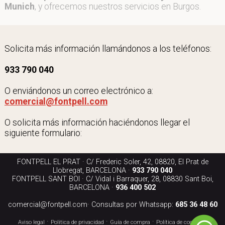
Munich
, y ofrecemos nuestros servicios en Burgos.
Solicita más información llamándonos a los teléfonos:
933 790 040
O enviándonos un correo electrónico a:
comercial@fontpell.com
O solicita más información haciéndonos llegar el
siguiente formulario:
FONTPELL EL PRAT · C/ Frederic Soler, 42, 08820, El Prat de
Llobregat, BARCELONA ·
933 790 040
FONTPELL SANT BOI · C/ Vidal i Barraquer, 28, 08830 Sant Boi,
BARCELONA ·
936 400 502
comercial@fontpell.com
· Consultas por Whatsapp:
685 36 48 60
·
·
·
·
Aviso legal
Politica de privacidad
Guía de compra
Política de cookies