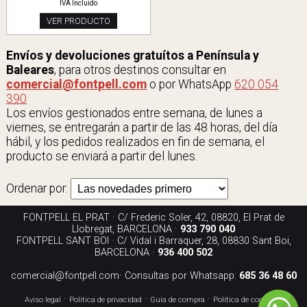
IVA Incluido
VER PRODUCTO
Envíos y devoluciones gratuítos a Península y
Baleares
, para otros destinos consultar en
comercial@fontpell.com
o por WhatsApp
620 054
390
Los envíos gestionados entre semana, de lunes a
viernes, se entregarán a partir de las 48 horas, del día
hábil, y los pedidos realizados en fin de semana, el
producto se enviará a partir del lunes.
Ordenar por:
FONTPELL EL PRAT · C/ Frederic Soler, 42, 08820, El Prat de
Llobregat, BARCELONA ·
933 790 040
FONTPELL SANT BOI · C/ Vidal i Barraquer, 28, 08830 Sant Boi,
BARCELONA ·
936 400 502
comercial@fontpell.com
· Consultas por Whatsapp:
685 36 48 60
·
·
·
·
Aviso legal
Politica de privacidad
Guía de compra
Política de cookies