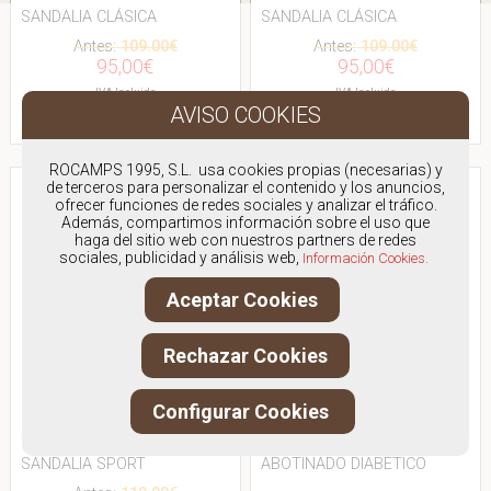
SANDALIA CLÁSICA
SANDALIA CLÁSICA
Antes:
109.00€
Antes:
109.00€
95,00€
95,00€
IVA Incluido
IVA Incluido
VER PRODUCTO
VER PRODUCTO
ROCAMPS 1995, S.L. usa cookies propias (necesarias) y
de terceros para personalizar el contenido y los anuncios,
ofrecer funciones de redes sociales y analizar el tráfico.
Además, compartimos información sobre el uso que
haga del sitio web con nuestros partners de redes
sociales, publicidad y análisis web,
Información Cookies.
Aceptar Cookies
Rechazar Cookies
Configurar Cookies
PINOSOS 7461-H
PINOSOS 6176H
SANDALIA SPORT
ABOTINADO DIABÉTICO