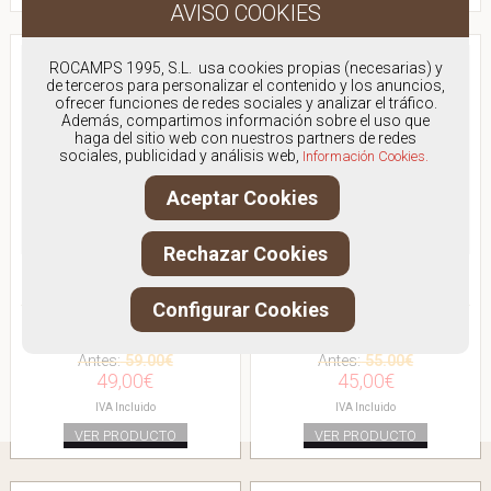
ROCAMPS 1995, S.L. usa cookies propias (necesarias) y
de terceros para personalizar el contenido y los anuncios,
ofrecer funciones de redes sociales y analizar el tráfico.
Además, compartimos información sobre el uso que
haga del sitio web con nuestros partners de redes
sociales, publicidad y análisis web,
Información Cookies.
Aceptar Cookies
Rechazar Cookies
BINNARI 20701
BINNARI 20702
Configurar Cookies
MOCHILA TEJIDO ASA
BOLSO HOMBRO TRENZA
Antes:
59.00€
Antes:
55.00€
49,00€
45,00€
IVA Incluido
IVA Incluido
VER PRODUCTO
VER PRODUCTO