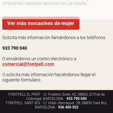
ofrecemos nuestros servicios en La Coruña.
Ver más mocasines de mujer
Solicita más información llamándonos a los teléfonos:
933 790 040
O enviándonos un correo electrónico a:
comercial@fontpell.com
O solicita más información haciéndonos llegar el
siguiente formulario:
FONTPELL EL PRAT · C/ Frederic Soler, 42, 08820, El Prat de
Llobregat, BARCELONA ·
933 790 040
FONTPELL SANT BOI · C/ Vidal i Barraquer, 28, 08830 Sant Boi,
BARCELONA ·
936 400 502