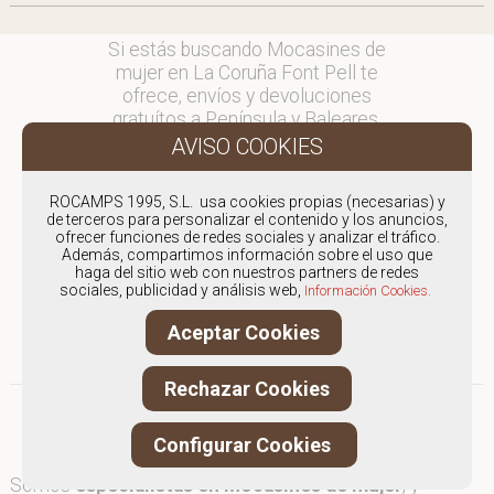
Si estás buscando Mocasines de
mujer en La Coruña Font Pell te
ofrece, envíos y devoluciones
gratuítos a Península y Baleares,
para otros destinos consultar
en comercial@fontpell.com.
ROCAMPS 1995, S.L. usa cookies propias (necesarias) y
Los envíos a La Coruña gestionados
de terceros para personalizar el contenido y los anuncios,
entre semana se entregarán en
ofrecer funciones de redes sociales y analizar el tráfico.
Además, compartimos información sobre el uso que
menos de 48 horas; los pedidos
haga del sitio web con nuestros partners de redes
realizados en fin de semana, el
sociales, publicidad y análisis web,
Información Cookies.
producto se enviará a partir del
lunes.
Aceptar Cookies
Rechazar Cookies
Configurar Cookies
Somos
especialistas en Mocasines de mujer
, y