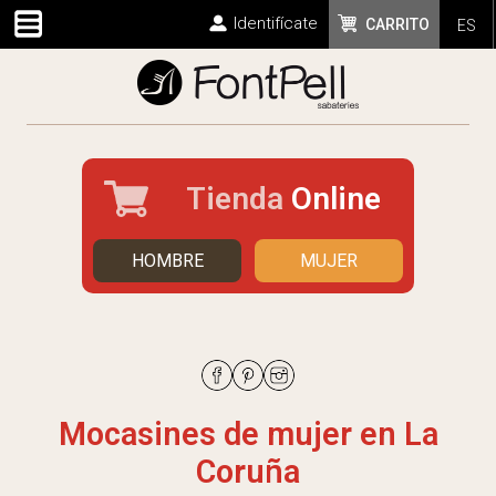
Identifícate
CARRITO
ES
Tienda
Online
HOMBRE
MUJER
Mocasines de mujer en La
Coruña