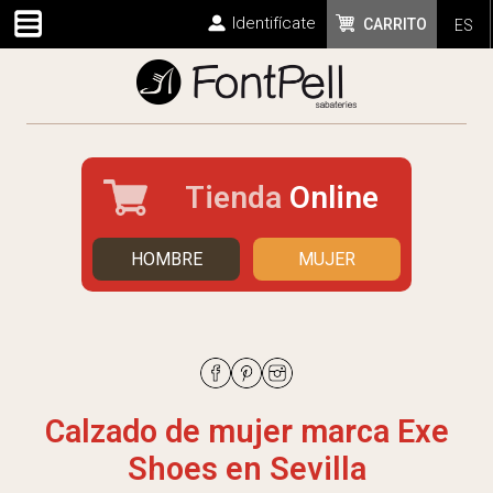
Identifícate
CARRITO
ES
Tienda
Online
HOMBRE
MUJER
Calzado de mujer marca Exe
Shoes en Sevilla