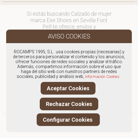
Si estás buscando Calzado de mujer
marca Exe Shoes en Sevilla Font
Pell te ofrece, envíos y
devoluciones gratuítos a Península y
Baleares, para otros destinos
consultar
ROCAMPS 1995, S.L. usa cookies propias (necesarias) y
en comercial@fontpell.com.
de terceros para personalizar el contenido y los anuncios,
ofrecer funciones de redes sociales y analizar el tráfico.
Los envíos a Sevilla gestionados
Además, compartimos información sobre el uso que
haga del sitio web con nuestros partners de redes
entre semana se entregarán en
sociales, publicidad y análisis web,
Información Cookies.
menos de 48 horas; los pedidos
realizados en fin de semana, el
Aceptar Cookies
producto se enviará a partir del
lunes.
Rechazar Cookies
Configurar Cookies