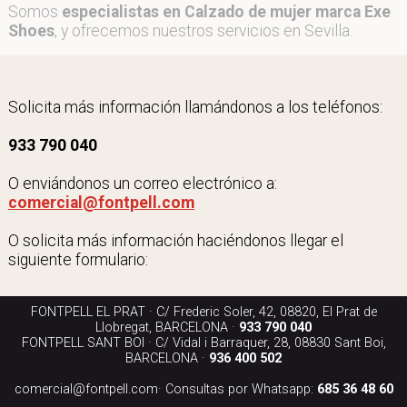
Somos
especialistas en Calzado de mujer marca Exe
Shoes
, y ofrecemos nuestros servicios en Sevilla.
Solicita más información llamándonos a los teléfonos:
933 790 040
O enviándonos un correo electrónico a:
comercial@fontpell.com
O solicita más información haciéndonos llegar el
siguiente formulario:
FONTPELL EL PRAT · C/ Frederic Soler, 42, 08820, El Prat de
Llobregat, BARCELONA ·
933 790 040
FONTPELL SANT BOI · C/ Vidal i Barraquer, 28, 08830 Sant Boi,
BARCELONA ·
936 400 502
comercial@fontpell.com
· Consultas por Whatsapp:
685 36 48 60