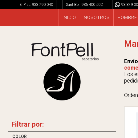
El Prat:
933 790 040
Sant Boi:
936 400 502
93 379 00
INICIO
NOSOTROS
HOMBRE
Ma
Envío
come
Los en
pedido
Orden
Filtrar por:
COLOR