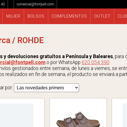
 40
comercial@fontpell.com
MUJER
BOLSOS
COMPLEMENTOS
OUTLET
CLU
rca / ROHDE
s y devoluciones gratuítos a Península y Baleares
, para
rcial@fontpell.com
o por WhatsApp
620 054 390
víos gestionados entre semana, de lunes a viernes, se entrega
s realizados en fin de semana, el producto se enviará a parti
ar por: