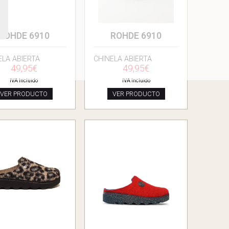
ROHDE 6910
ROHDE 6910
ELA ABIERTA
CHINELA ABIERTA
49,95€
49,95€
IVA Incluido
IVA Incluido
VER PRODUCTO
VER PRODUCTO