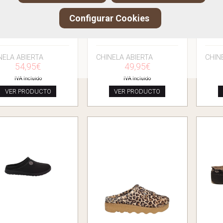
Configurar Cookies
ROHDE 7141
ROHDE 6910
NELA ABIERTA
CHINELA ABIERTA
CHIN
54,95€
49,95€
IVA Incluido
IVA Incluido
VER PRODUCTO
VER PRODUCTO