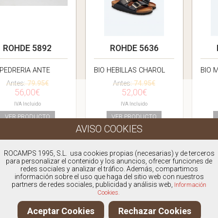
ROHDE 5892
ROHDE 5636
 PEDRERIA ANTE
BIO HEBILLAS CHAROL
BIO 
Antes:
79.95€
Antes:
74.95€
56,00€
52,00€
IVA Incluido
IVA Incluido
VER PRODUCTO
VER PRODUCTO
ROCAMPS 1995, S.L. usa cookies propias (necesarias) y de terceros
para personalizar el contenido y los anuncios, ofrecer funciones de
redes sociales y analizar el tráfico. Además, compartimos
información sobre el uso que haga del sitio web con nuestros
partners de redes sociales, publicidad y análisis web,
Información
Cookies.
Aceptar Cookies
Rechazar Cookies