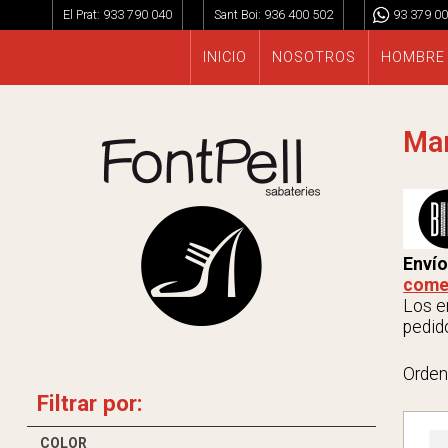
El Prat:
933 790 040
Sant Boi:
936 400 502
93 379 00
INICIO
NOSOTROS
HOMBRE
Mar
Envío
come
Los en
pedido
Orden
Filtrar por:
COLOR