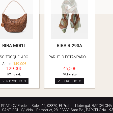
BIBA MOI1L
BIBA RI293A
SO TROQUELADO
PAÑUELO ESTAMPADO
Antes:
149.00€
129,00€
45,00€
IVA Incluido
IVA Incluido
VER PRODUCTO
VER PRODUCTO
RAT · C/ Frederic Soler, 42, 08820, El Prat de Llobregat, BARCELONA
SANT BOI · C/ Vidal i Barraquer, 28, 08830 Sant Boi, BARCELONA ·
93