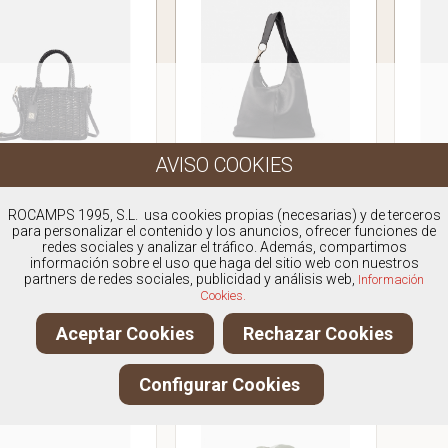
BIBA AYD1L
BIBA JAP1L
ROCAMPS 1995, S.L. usa cookies propias (necesarias) y de terceros
para personalizar el contenido y los anuncios, ofrecer funciones de
SO TRENZADO ASAS
BOLSO ASAS
BOLS
redes sociales y analizar el tráfico. Además, compartimos
SOBAQUERO
información sobre el uso que haga del sitio web con nuestros
Antes:
159.00€
partners de redes sociales, publicidad y análisis web,
Información
Antes:
129.00€
Cookies.
129,00€
109,00€
IVA Incluido
IVA Incluido
Aceptar Cookies
Rechazar Cookies
VER PRODUCTO
VER PRODUCTO
Configurar Cookies