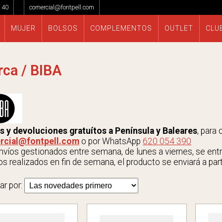
 40
comercial@fontpell.com
MUJER
BOLSOS
COMPLEMENTOS
OUTLET
CLU
ca / BIBA
s y devoluciones gratuítos a Península y Baleares
, para
rcial@fontpell.com
o por WhatsApp
620 054 390
víos gestionados entre semana, de lunes a viernes, se entrega
s realizados en fin de semana, el producto se enviará a parti
ar por: