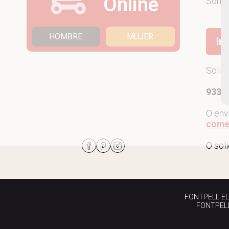
Online
Som
HOMBRE
MUJER
Ir
Solic
933 7
O env
come
O sol
FONTPELL EL P
FONTPELL 