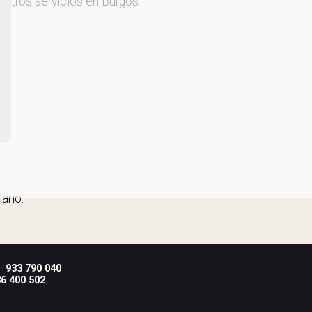
estros servicios en Burgos.
ario:
 ·
933 790 040
6 400 502