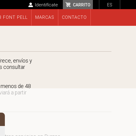
Identifícate
CARRITO
ES
B FONT PELL
MARCAS
CONTACTO
rece, envíos y
s consultar
n menos de 48
ará a partir