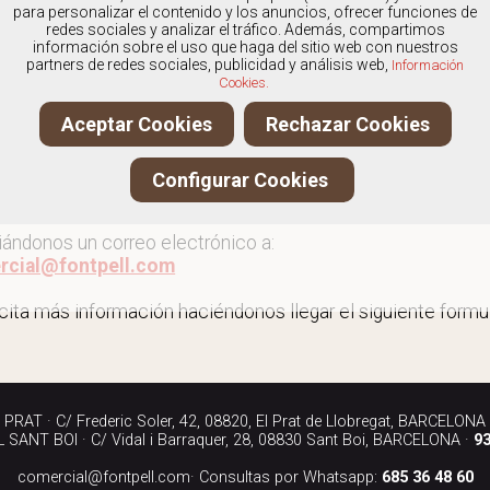
os
especialistas en Outlet de abotinados
, y ofrecemos nu
para personalizar el contenido y los anuncios, ofrecer funciones de
redes sociales y analizar el tráfico. Además, compartimos
información sobre el uso que haga del sitio web con nuestros
partners de redes sociales, publicidad y análisis web,
Información
Cookies.
 al outlet de abotinados
Aceptar Cookies
Rechazar Cookies
ita más información llamándonos a los teléfonos:
Configurar Cookies
90 040
iándonos un correo electrónico a:
rcial@fontpell.com
icita más información haciéndonos llegar el siguiente formul
RAT · C/ Frederic Soler, 42, 08820, El Prat de Llobregat, BARCELONA
SANT BOI · C/ Vidal i Barraquer, 28, 08830 Sant Boi, BARCELONA ·
93
comercial@fontpell.com
· Consultas por Whatsapp:
685 36 48 60