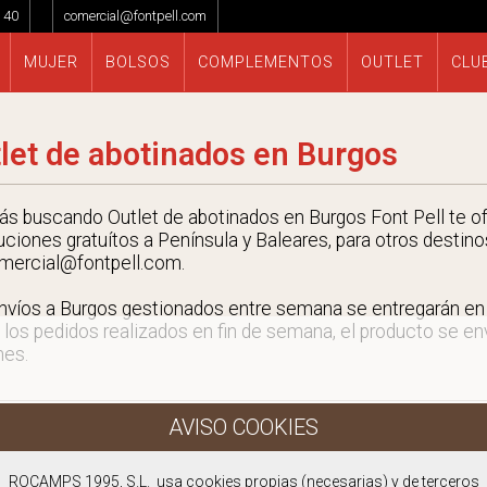
 40
comercial@fontpell.com
MUJER
BOLSOS
COMPLEMENTOS
OUTLET
CLU
let de abotinados en Burgos
tás buscando Outlet de abotinados en Burgos Font Pell te of
uciones gratuítos a Península y Baleares, para otros destino
mercial@fontpell.com.
nvíos a Burgos gestionados entre semana se entregarán e
 los pedidos realizados en fin de semana, el producto se envi
nes.
ROCAMPS 1995, S.L. usa cookies propias (necesarias) y de terceros