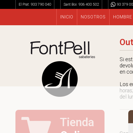
El Prat:
933 790 040
Sant Boi:
936 400 502
93 379 00
INICIO
NOSOTROS
HOMBRE
Out
Si es
devol
en co
Los e
horas;
del lu
Tienda