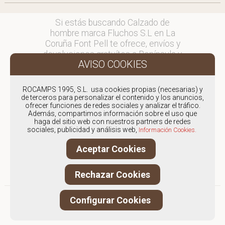
Si estás buscando Calzado de
hombre marca Fluchos S.L en La
Coruña Font Pell te ofrece, envíos y
devoluciones gratuítos a Península y
Baleares, para otros destinos
consultar
en comercial@fontpell.com.
ROCAMPS 1995, S.L. usa cookies propias (necesarias) y
de terceros para personalizar el contenido y los anuncios,
ofrecer funciones de redes sociales y analizar el tráfico.
Los envíos a La Coruña gestionados
Además, compartimos información sobre el uso que
entre semana se entregarán en
haga del sitio web con nuestros partners de redes
menos de 48 horas; los pedidos
sociales, publicidad y análisis web,
Información Cookies.
realizados en fin de semana, el
Aceptar Cookies
producto se enviará a partir del
lunes.
Rechazar Cookies
Configurar Cookies