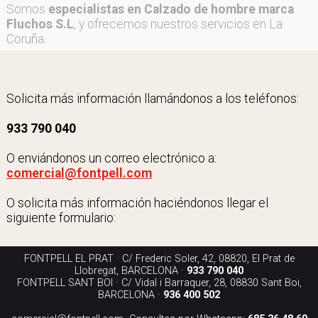
Somos
especialistas en Calzado de hombre marca
Fluchos S.L
, y ofrecemos nuestros servicios en La
Coruña.
Solicita más información llamándonos a los teléfonos:
933 790 040
O enviándonos un correo electrónico a:
comercial@fontpell.com
O solicita más información haciéndonos llegar el
siguiente formulario:
FONTPELL EL PRAT · C/ Frederic Soler, 42, 08820, El Prat de
Llobregat, BARCELONA ·
933 790 040
FONTPELL SANT BOI · C/ Vidal i Barraquer, 28, 08830 Sant Boi,
BARCELONA ·
936 400 502