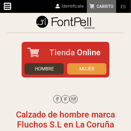
Identifícate
CARRITO
ES
Tienda
Online
HOMBRE
MUJER
Calzado de hombre marca
Fluchos S.L en La Coruña