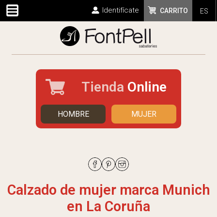
Identifícate
CARRITO
ES
Tienda
Online
HOMBRE
MUJER
Calzado de mujer marca Munich
en La Coruña