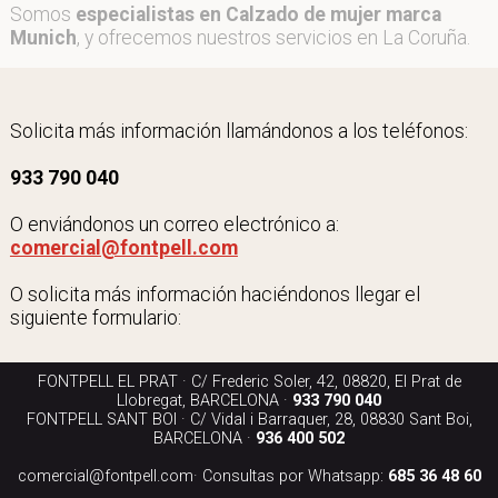
Somos
especialistas en Calzado de mujer marca
Munich
, y ofrecemos nuestros servicios en La Coruña.
Solicita más información llamándonos a los teléfonos:
933 790 040
O enviándonos un correo electrónico a:
comercial@fontpell.com
O solicita más información haciéndonos llegar el
siguiente formulario:
FONTPELL EL PRAT · C/ Frederic Soler, 42, 08820, El Prat de
Llobregat, BARCELONA ·
933 790 040
FONTPELL SANT BOI · C/ Vidal i Barraquer, 28, 08830 Sant Boi,
BARCELONA ·
936 400 502
comercial@fontpell.com
· Consultas por Whatsapp:
685 36 48 60