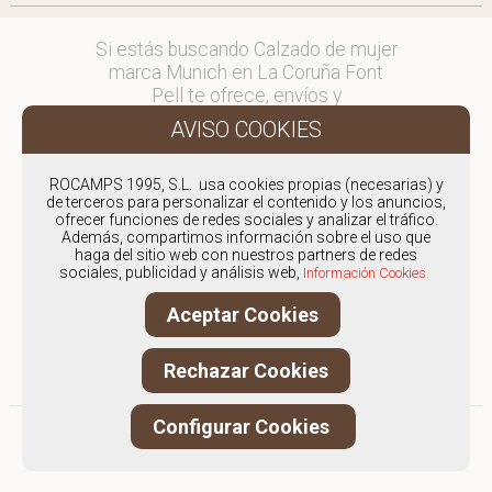
Si estás buscando Calzado de mujer
marca Munich en La Coruña Font
Pell te ofrece, envíos y
devoluciones gratuítos a Península y
Baleares, para otros destinos
consultar
ROCAMPS 1995, S.L. usa cookies propias (necesarias) y
en comercial@fontpell.com.
de terceros para personalizar el contenido y los anuncios,
ofrecer funciones de redes sociales y analizar el tráfico.
Los envíos a La Coruña gestionados
Además, compartimos información sobre el uso que
haga del sitio web con nuestros partners de redes
entre semana se entregarán en
sociales, publicidad y análisis web,
Información Cookies.
menos de 48 horas; los pedidos
realizados en fin de semana, el
Aceptar Cookies
producto se enviará a partir del
lunes.
Rechazar Cookies
Configurar Cookies