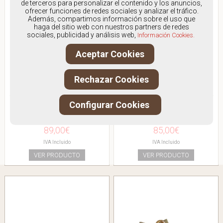
de terceros para personalizar el contenido y los anuncios,
ofrecer funciones de redes sociales y analizar el tráfico.
Además, compartimos información sobre el uso que
haga del sitio web con nuestros partners de redes
sociales, publicidad y análisis web,
Información Cookies.
Aceptar Cookies
Rechazar Cookies
FLUCHOS F2003
FLUCHOS 9883
Configurar Cookies
SANDALIA CERRADA
ABOTINADO GOMAS
Antes:
115.00€
Antes:
109.00€
89,00€
85,00€
IVA Incluido
IVA Incluido
VER PRODUCTO
VER PRODUCTO