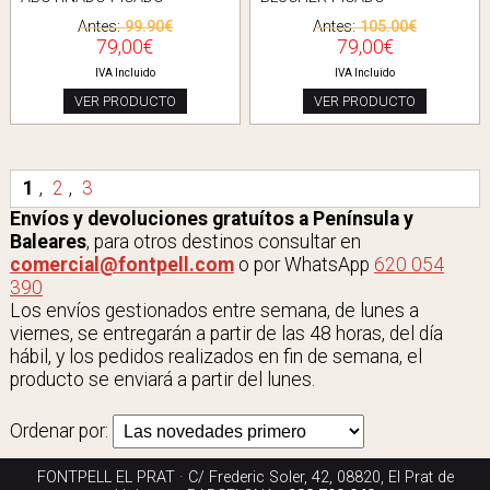
Antes:
99.90€
Antes:
105.00€
79,00€
79,00€
IVA Incluido
IVA Incluido
VER PRODUCTO
VER PRODUCTO
1
,
2
,
3
Envíos y devoluciones gratuítos a Península y
Baleares
, para otros destinos consultar en
comercial@fontpell.com
o por WhatsApp
620 054
390
Los envíos gestionados entre semana, de lunes a
viernes, se entregarán a partir de las 48 horas, del día
hábil, y los pedidos realizados en fin de semana, el
producto se enviará a partir del lunes.
Ordenar por:
FONTPELL EL PRAT · C/ Frederic Soler, 42, 08820, El Prat de