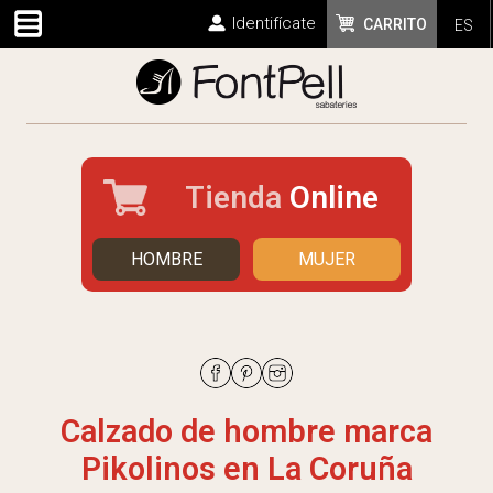
Identifícate
CARRITO
ES
Tienda
Online
HOMBRE
MUJER
Calzado de hombre marca
Pikolinos en La Coruña