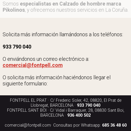
Somos
especialistas en Calzado de hombre marca
Pikolinos
, y ofrecemos nuestros servicios en La Coruña.
Solicita más información llamándonos a los teléfonos:
933 790 040
O enviándonos un correo electrónico a:
comercial@fontpell.com
O solicita más información haciéndonos llegar el
siguiente formulario:
FONTPELL EL PRAT · C/ Frederic Soler, 42, 08820, El Prat de
Llobregat, BARCELONA ·
933 790 040
FONTPELL SANT BOI · C/ Vidal i Barraquer, 28, 08830 Sant Boi,
BARCELONA ·
936 400 502
comercial@fontpell.com
· Consultas por Whatsapp:
685 36 48 60