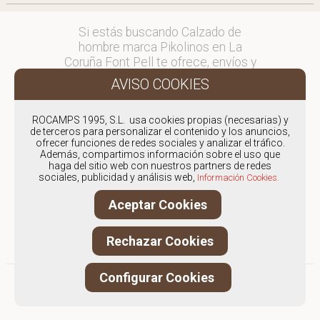
Si estás buscando Calzado de
hombre marca Pikolinos en La
Coruña Font Pell te ofrece, envíos y
devoluciones gratuítos a Península y
Baleares, para otros destinos
consultar
ROCAMPS 1995, S.L. usa cookies propias (necesarias) y
en comercial@fontpell.com.
de terceros para personalizar el contenido y los anuncios,
ofrecer funciones de redes sociales y analizar el tráfico.
Los envíos a La Coruña gestionados
Además, compartimos información sobre el uso que
haga del sitio web con nuestros partners de redes
entre semana se entregarán en
sociales, publicidad y análisis web,
Información Cookies.
menos de 48 horas; los pedidos
realizados en fin de semana, el
Aceptar Cookies
producto se enviará a partir del
lunes.
Rechazar Cookies
Configurar Cookies