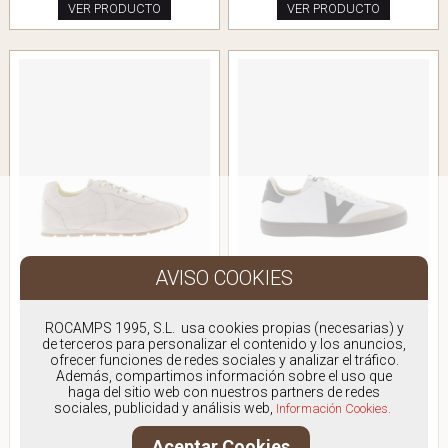
VER PRODUCTO
VER PRODUCTO
VICTORIA 159102
VICTORIA 126186
ROCAMPS 1995, S.L. usa cookies propias (necesarias) y
BAMBA DOBLE CORDÓN
BAMBA LOGO NEGRO
de terceros para personalizar el contenido y los anuncios,
ofrecer funciones de redes sociales y analizar el tráfico.
Antes:
79.90€
Antes:
75.90€
Además, compartimos información sobre el uso que
49,00€
59,00€
haga del sitio web con nuestros partners de redes
IVA Incluido
IVA Incluido
sociales, publicidad y análisis web,
Información Cookies.
VER PRODUCTO
VER PRODUCTO
Aceptar Cookies