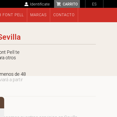
Identifícate
CARRITO
ES
B FONT PELL
MARCAS
CONTACTO
evilla
nt Pell te
ara otros
n menos de 48
ará a partir