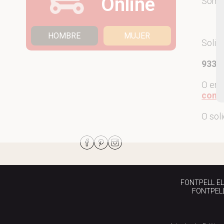
Online
Som
HOMBRE
MUJER
Solic
933 7
O env
come
O sol
FONTPELL EL P
FONTPELL 