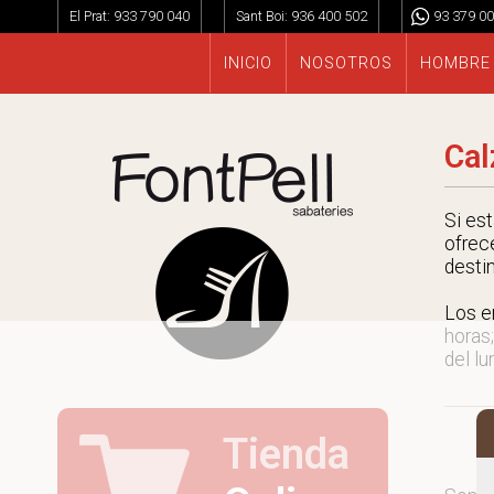
El Prat:
933 790 040
Sant Boi:
936 400 502
93 379 00
INICIO
NOSOTROS
HOMBRE
Cal
Si es
ofrec
desti
Los e
horas;
del lu
Tienda