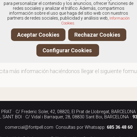
os
especialistas en Calzado de mujer marca Wonders
, y
para personalizar el contenido y los anuncios, ofrecer funciones de
redes sociales y analizar el tráfico. Además, compartimos
información sobre el uso que haga del sitio web con nuestros
partners de redes sociales, publicidad y análisis web,
Información
Cookies.
ita más información llamándonos a los teléfonos:
Aceptar Cookies
Rechazar Cookies
90 040
Configurar Cookies
iándonos un correo electrónico a:
rcial@fontpell.com
icita más información haciéndonos llegar el siguiente formul
RAT · C/ Frederic Soler, 42, 08820, El Prat de Llobregat, BARCELONA
SANT BOI · C/ Vidal i Barraquer, 28, 08830 Sant Boi, BARCELONA ·
93
comercial@fontpell.com
· Consultas por Whatsapp:
685 36 48 60