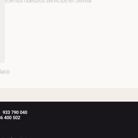
 ofrecemos nuestros servicios en Sevilla.
ario:
 ·
933 790 040
6 400 502