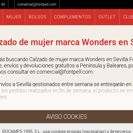
 40
comercial@fontpell.com
MUJER
BOLSOS
COMPLEMENTOS
OUTLET
CLU
zado de mujer marca Wonders en S
tás buscando Calzado de mujer marca Wonders en Sevilla Fo
e, envíos y devoluciones gratuítos a Península y Baleares, p
nos consultar en comercial@fontpell.com.
nvíos a Sevilla gestionados entre semana se entregarán e
 los pedidos realizados en fin de semana, el producto se envi
nes.
ROCAMPS 1995, S.L. usa cookies propias (necesarias) y de terceros