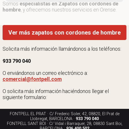
Somos
especialistas en Zapatos con cordones de
hombre
, y ofrecemos nuestros servicios en Orense.
Ver más zapatos con cordones de hombre
Solicita más información llamándonos a los teléfonos:
933 790 040
O enviándonos un correo electrónico a:
comercial@fontpell.com
O solicita más información haciéndonos llegar el
siguiente formulario:
FONTPELL EL PRAT · C/ Frederic Soler, 42, 08820, El Prat de
Llobregat, BARCELONA ·
933 790 040
FONTPELL SANT BOI · C/ Vidal i Barraquer, 28, 08830 Sant Boi,
BARCELONA ·
936 400 502