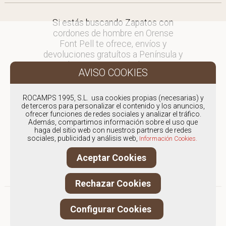
Si estás buscando Zapatos con
cordones de hombre en Orense
Font Pell te ofrece, envíos y
devoluciones gratuítos a Península y
Baleares, para otros destinos
consultar
en comercial@fontpell.com.
ROCAMPS 1995, S.L. usa cookies propias (necesarias) y
de terceros para personalizar el contenido y los anuncios,
Los envíos a Orense gestionados
ofrecer funciones de redes sociales y analizar el tráfico.
entre semana se entregarán en
Además, compartimos información sobre el uso que
menos de 48 horas; los pedidos
haga del sitio web con nuestros partners de redes
sociales, publicidad y análisis web,
realizados en fin de semana, el
Información Cookies.
producto se enviará a partir del
Aceptar Cookies
lunes.
Rechazar Cookies
Configurar Cookies