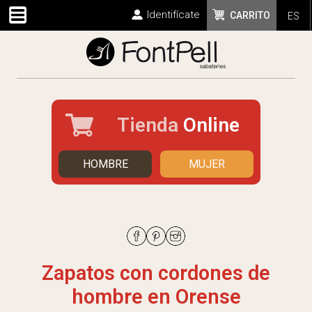
Identifícate
CARRITO
ES
Tienda
Online
HOMBRE
MUJER
Zapatos con cordones de
hombre en Orense