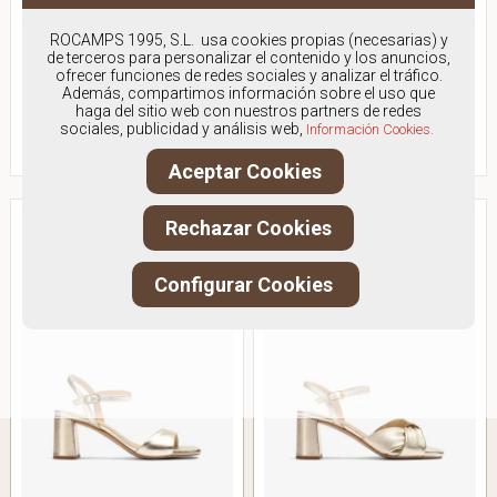
ROCAMPS 1995, S.L. usa cookies propias (necesarias) y
SANDALIA TIRA TACÓN
SANDALIA TIRA ANCHA
de terceros para personalizar el contenido y los anuncios,
ofrecer funciones de redes sociales y analizar el tráfico.
Antes:
119.90€
Antes:
109.90€
Además, compartimos información sobre el uso que
79,00€
89,00€
haga del sitio web con nuestros partners de redes
IVA Incluido
IVA Incluido
sociales, publicidad y análisis web,
Información Cookies.
VER PRODUCTO
VER PRODUCTO
Aceptar Cookies
Rechazar Cookies
Configurar Cookies