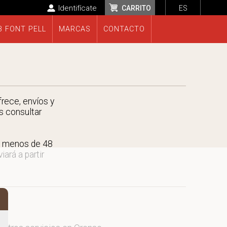
Identifícate
CARRITO
ES
B FONT PELL
MARCAS
CONTACTO
rece, envíos y
s consultar
n menos de 48
ará a partir