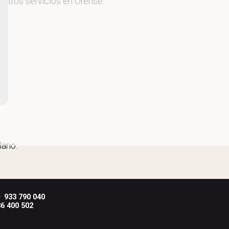
estros servicios en Orense.
ario:
 ·
933 790 040
6 400 502