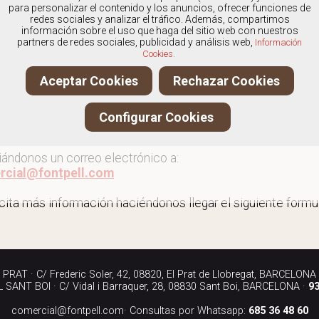
os
especialistas en Outlet de abotinados
, y ofrecemos nu
para personalizar el contenido y los anuncios, ofrecer funciones de
redes sociales y analizar el tráfico. Además, compartimos
información sobre el uso que haga del sitio web con nuestros
partners de redes sociales, publicidad y análisis web,
Información
Cookies.
 al outlet de abotinados
Aceptar Cookies
Rechazar Cookies
ita más información llamándonos a los teléfonos:
Configurar Cookies
90 040
iándonos un correo electrónico a:
rcial@fontpell.com
icita más información haciéndonos llegar el siguiente formul
RAT · C/ Frederic Soler, 42, 08820, El Prat de Llobregat, BARCELONA
SANT BOI · C/ Vidal i Barraquer, 28, 08830 Sant Boi, BARCELONA ·
93
comercial@fontpell.com
· Consultas por Whatsapp:
685 36 48 60