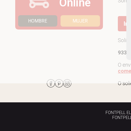
Online
Som
HOMBRE
MUJER
Ir
Solic
933 7
O env
come
O sol
FONTPELL EL P
FONTPELL 