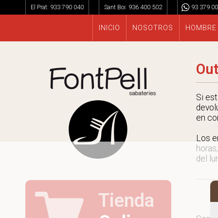
El Prat:
933 790 040
Sant Boi:
936 400 502
93 379 00
INICIO
NOSOTROS
HOMBRE
Out
Si es
devol
en co
Los e
horas;
del lu
Tienda