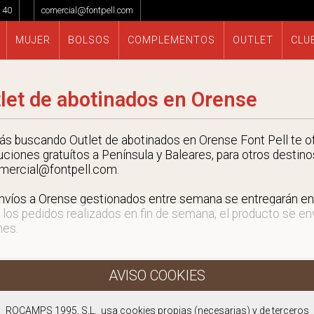
 40
comercial@fontpell.com
MUJER
BOLSOS
COMPLEMENTOS
OUTLET
CLU
let de abotinados en Orense
tás buscando Outlet de abotinados en Orense Font Pell te of
uciones gratuítos a Península y Baleares, para otros destino
mercial@fontpell.com.
nvíos a Orense gestionados entre semana se entregarán e
 los pedidos realizados en fin de semana, el producto se envi
nes.
ROCAMPS 1995, S.L. usa cookies propias (necesarias) y de terceros