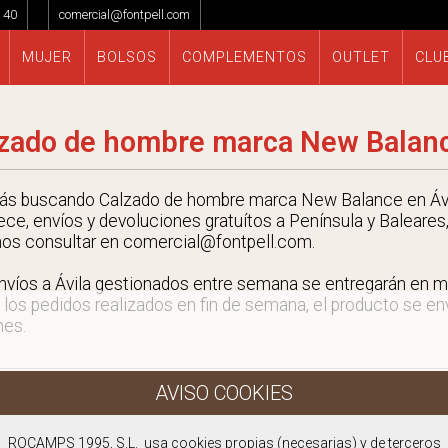
 40
comercial@fontpell.com
MUJER
BOLSOS
COMPLEMENTOS
OUTLET
CLU
zado de hombre marca New Balanc
tás buscando Calzado de hombre marca New Balance en Ávi
ece, envíos y devoluciones gratuítos a Península y Baleares,
nos consultar en comercial@fontpell.com.
nvíos a Ávila gestionados entre semana se entregarán en 
 los pedidos realizados en fin de semana, el producto se envi
nes.
ROCAMPS 1995, S.L. usa cookies propias (necesarias) y de terceros