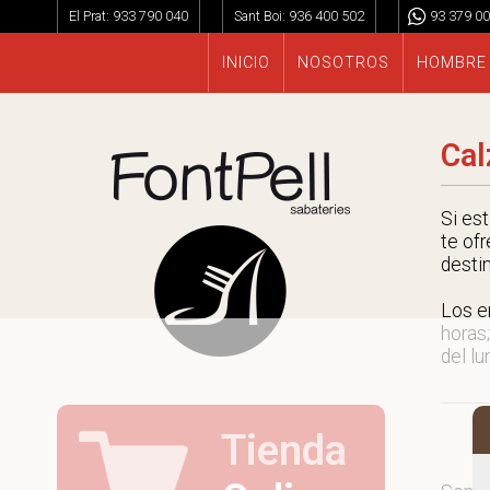
El Prat:
933 790 040
Sant Boi:
936 400 502
93 379 00
INICIO
NOSOTROS
HOMBRE
Cal
Si es
te ofr
desti
Los e
horas;
del lu
Tienda