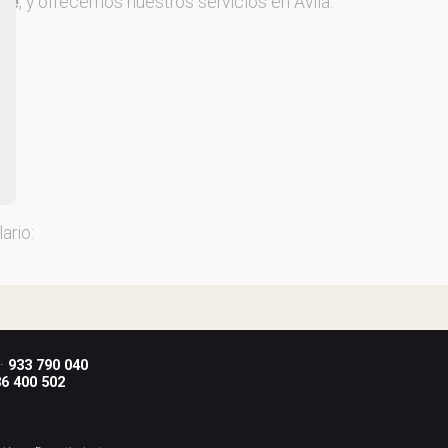
nce
, y ofrecemos nuestros servicios en Ávila.
ario:
 ·
933 790 040
6 400 502