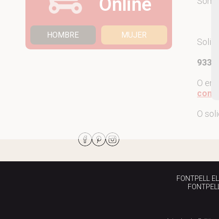
Online
Som
HOMBRE
MUJER
Solic
933 7
O env
come
O sol
FONTPELL EL P
FONTPELL 