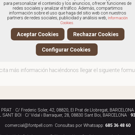
os
especialistas en Calzado de hombre marca New Bala
para personalizar el contenido y los anuncios, ofrecer funciones de
redes sociales y analizar el tráfico. Además, compartimos
información sobre el uso que haga del sitio web con nuestros
partners de redes sociales, publicidad y análisis web,
Información
Cookies.
ita más información llamándonos a los teléfonos:
Aceptar Cookies
Rechazar Cookies
90 040
Configurar Cookies
iándonos un correo electrónico a:
rcial@fontpell.com
icita más información haciéndonos llegar el siguiente formul
RAT · C/ Frederic Soler, 42, 08820, El Prat de Llobregat, BARCELONA
SANT BOI · C/ Vidal i Barraquer, 28, 08830 Sant Boi, BARCELONA ·
93
comercial@fontpell.com
· Consultas por Whatsapp:
685 36 48 60