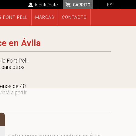
Identifícate
CARRITO
ES
B FONT PELL
MARCAS
CONTACTO
e en Ávila
la Font Pell
 para otros
menos de 48
ará a partir