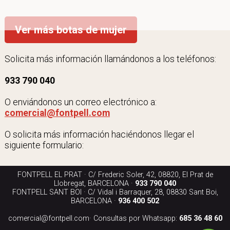
Ver más botas de mujer
Solicita más información llamándonos a los teléfonos:
933 790 040
O enviándonos un correo electrónico a:
comercial@fontpell.com
O solicita más información haciéndonos llegar el
siguiente formulario:
FONTPELL EL PRAT · C/ Frederic Soler, 42, 08820, El Prat de
Llobregat, BARCELONA ·
933 790 040
FONTPELL SANT BOI · C/ Vidal i Barraquer, 28, 08830 Sant Boi,
BARCELONA ·
936 400 502
comercial@fontpell.com
· Consultas por Whatsapp:
685 36 48 60