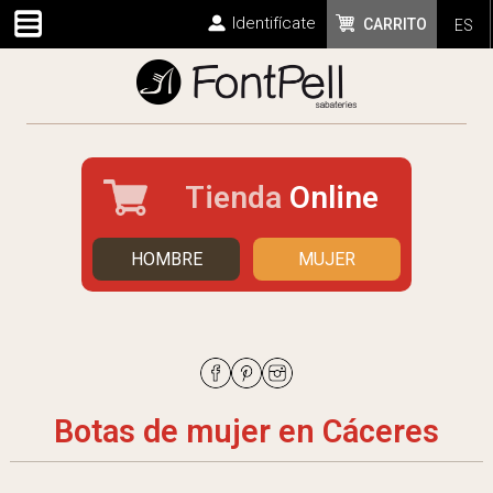
Identifícate
CARRITO
ES
Tienda
Online
HOMBRE
MUJER
Botas de mujer en Cáceres