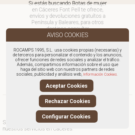
Si estás buscando Botas de mujer
en Cáceres Font Pell te ofrece,
envíos y devoluciones gratuítos a
Península y Baleares, para otros
destinos consultar
en comercial@fontpell.com.
Los envíos a Cáceres gestionados
ROCAMPS 1995, S.L. usa cookies propias (necesarias) y
entre semana se entregarán en
de terceros para personalizar el contenido y los anuncios,
ofrecer funciones de redes sociales y analizar el tráfico.
menos de 48 horas; los pedidos
Además, compartimos información sobre el uso que
realizados en fin de semana, el
haga del sitio web con nuestros partners de redes
producto se enviará a partir del
sociales, publicidad y análisis web,
Información Cookies.
lunes.
Aceptar Cookies
Rechazar Cookies
Configurar Cookies
Somos
especialistas en Botas de mujer
, y ofrecemos
nuestros servicios en Cáceres.