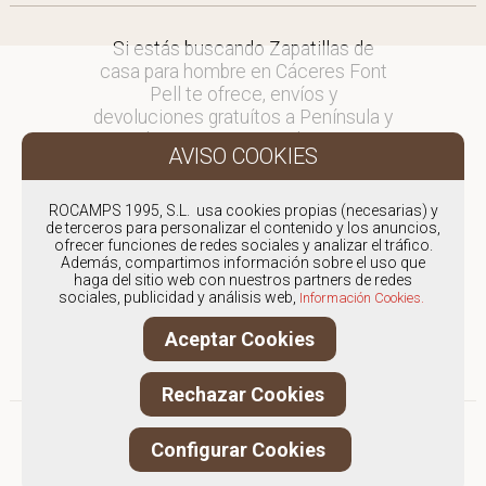
Si estás buscando Zapatillas de
casa para hombre en Cáceres Font
Pell te ofrece, envíos y
devoluciones gratuítos a Península y
Baleares, para otros destinos
consultar
en comercial@fontpell.com.
ROCAMPS 1995, S.L. usa cookies propias (necesarias) y
de terceros para personalizar el contenido y los anuncios,
Los envíos a Cáceres gestionados
ofrecer funciones de redes sociales y analizar el tráfico.
entre semana se entregarán en
Además, compartimos información sobre el uso que
menos de 48 horas; los pedidos
haga del sitio web con nuestros partners de redes
sociales, publicidad y análisis web,
realizados en fin de semana, el
Información Cookies.
producto se enviará a partir del
Aceptar Cookies
lunes.
Rechazar Cookies
Configurar Cookies