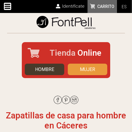
Identifícate
CARRITO
ES
Tienda
Online
HOMBRE
MUJER
Zapatillas de casa para hombre
en Cáceres