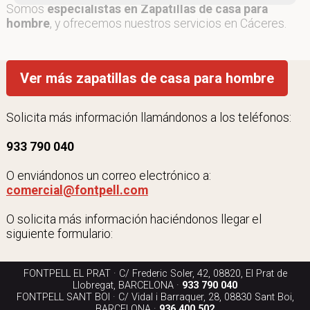
Somos
especialistas en Zapatillas de casa para
hombre
, y ofrecemos nuestros servicios en Cáceres.
Ver más zapatillas de casa para hombre
Solicita más información llamándonos a los teléfonos:
933 790 040
O enviándonos un correo electrónico a:
comercial@fontpell.com
O solicita más información haciéndonos llegar el
siguiente formulario:
FONTPELL EL PRAT · C/ Frederic Soler, 42, 08820, El Prat de
Llobregat, BARCELONA ·
933 790 040
FONTPELL SANT BOI · C/ Vidal i Barraquer, 28, 08830 Sant Boi,
BARCELONA ·
936 400 502