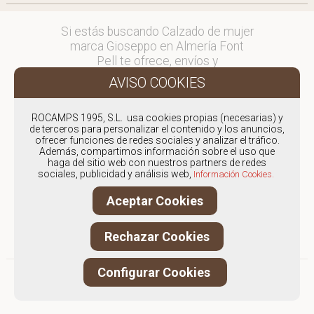
Si estás buscando Calzado de mujer
marca Gioseppo en Almería Font
Pell te ofrece, envíos y
devoluciones gratuítos a Península y
Baleares, para otros destinos
consultar
ROCAMPS 1995, S.L. usa cookies propias (necesarias) y
en comercial@fontpell.com.
de terceros para personalizar el contenido y los anuncios,
ofrecer funciones de redes sociales y analizar el tráfico.
Los envíos a Almería gestionados
Además, compartimos información sobre el uso que
haga del sitio web con nuestros partners de redes
entre semana se entregarán en
sociales, publicidad y análisis web,
Información Cookies.
menos de 48 horas; los pedidos
realizados en fin de semana, el
Aceptar Cookies
producto se enviará a partir del
lunes.
Rechazar Cookies
Configurar Cookies