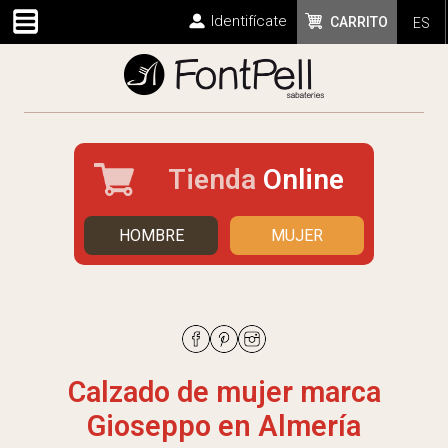
Identifícate
CARRITO
ES
Tienda
Online
HOMBRE
MUJER
Calzado de mujer marca
Gioseppo en Almería