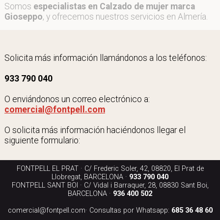
Somos
especialistas en Calzado de mujer marca
Gioseppo
, y ofrecemos nuestros servicios en Almería.
Solicita más información llamándonos a los teléfonos:
933 790 040
O enviándonos un correo electrónico a:
comercial@fontpell.com
O solicita más información haciéndonos llegar el
siguiente formulario:
FONTPELL EL PRAT · C/ Frederic Soler, 42, 08820, El Prat de
Llobregat, BARCELONA ·
933 790 040
FONTPELL SANT BOI · C/ Vidal i Barraquer, 28, 08830 Sant Boi,
BARCELONA ·
936 400 502
comercial@fontpell.com
· Consultas por Whatsapp:
685 36 48 60